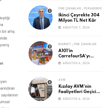
,
ÖNE ÇIKANLAR
PERAKENDE
İkinci Çeyrekte 304
leştiği
Milyon TL Net Kâr
na
AĞUSTOS 7, 2026
 bir artış
sinde
,
MARKET
ÖNE ÇIKANLAR
şveriş
A101’in
CarrefourSA’yı
Devralmasına Şartlı
an
AĞUSTOS 6, 2026
Onay
AVM
eyen
Kızılay AVM’nin
arındıran
Faaliyetleri Geçici
 sayılarının
Olarak Durduruldu
AĞUSTOS 6, 2026
rumsal