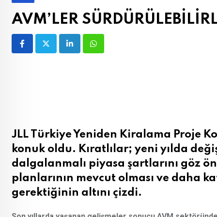
AVM’LER SÜRDÜRÜLEBİLİR
LinkedIn
Whatsapp
JLL Türkiye Yeniden Kiralama Proje K
konuk oldu. Kıratlılar; yeni yılda deği
dalgalanmalı piyasa şartlarını göz 
planlarının mevcut olması ve daha ka
gerektiğinin altını çizdi.
Son yıllarda yaşanan gelişmeler sonucu AVM sektöründe