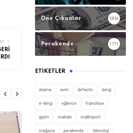
Öne Çıkanlar
2836
ST
Perakende
1771
GERİ
RDI
ETIKETLER
atama
avm
defacto
dergi
e-dergi
eğlence
franchise
giyim
makale
mallreport
mağaza
perakende
teknoloji