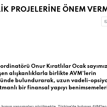
LİK PROJELERİNE ÖNEM VERM
oordinatörü Onur Kıratlılar Ocak sayımı
şen alışkanlıklarla birlikte AVM’lerin
önünde bulundurarak, uzun vadeli-opsiy
tmanlı bir finansal yapıyı benimsemeler
 bunun yansımaları görülmekte. Türkiye’de bulunan AVM’ler