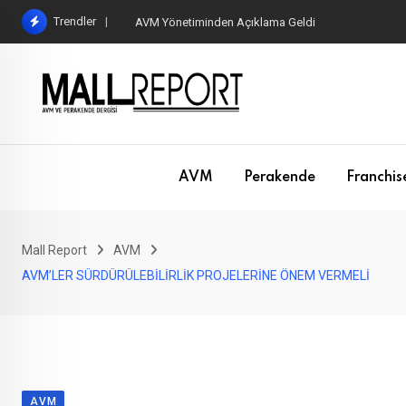
Skip
Trendler
AVM Yönetiminden Açıklama Geldi
to
content
AVM
Perakende
Franchis
Mall Report
AVM
AVM’LER SÜRDÜRÜLEBİLİRLİK PROJELERİNE ÖNEM VERMELİ
AVM