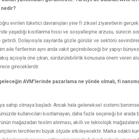
 nedir?
ru evrilen tüketici davranışları yine fi ziksel ziyaretlerin gerçek
mde yaşadığı kısıtlanma hissi ve sosyalleşme arzusu, sürecin so
 getirdi. Dolayısıyla sayılarda gözle görülür ve sektörü sevindiren
üm aile fertlerinin aynı anda vakit geçirebileceği bir yapıyı bünye
bakış açısıyla öne çıkan, sürdürülebilirlik konusuna önem veren alı
ece gireceklerdir.
a geleceğin AVM’lerinde pazarlama ne yönde olmalı, fi nansm
 paya sahip olmaya başladı. Ancak hala geleneksel sistemi benims
müzde kullanıcıları kısıtlamayan, daha fazla seçeneği bir arada b
 ürünün mağazadan teslim alınması, akıllı ve teknolojik mağazaların
tçilerin tercihlerini büyük ölçüde etkileyecektir. Marka odaklı ku