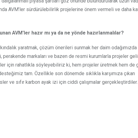
dalgalanmalı piyasa şartları göz önünde bulundurularak uzun vad
da AVM’ler sürdürülebilirlik projelerine önem vermeli ve daha ka
lunan AVM’ler hazır mı ya da ne yönde hazırlanmalılar?
rkındalık yaratmak, çözüm önerileri sunmak her daim odağımızda 
i, perakende markaları ve bazen de resmi kurumlarla projeler gel
 için rahatlıkla söyleyebiliriz ki, hem projeler üretmek hem de ge
desteğimiz tam. Özellikle son dönemde sıklıkla karşımıza çıkan
r ve sıfır karbon ayak izi için ciddi çalışmalar gerçekleştirdiler.