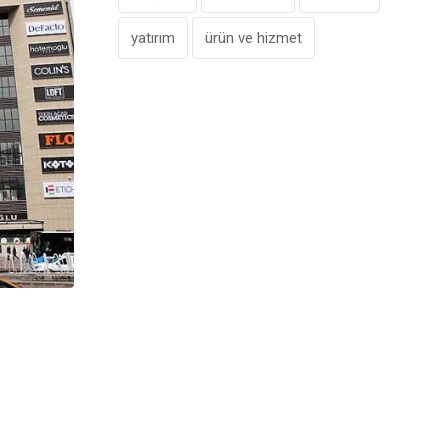
yatırım
ürün ve hizmet
,
AVM
ÖNE ÇIKANLAR
Perakendede Toparlanma Beklentisi 20
Ertelendi