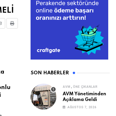
ELİ
Share
Print
via
Email
za
SON HABERLER
,
onlu
AVM
ÖNE ÇIKANLAR
AVM Yönetiminden
i
Açıklama Geldi
AĞUSTOS 7, 2026
e