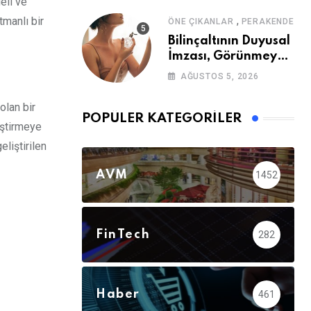
eli ve
,
tmanlı bir
ÖNE ÇIKANLAR
PERAKENDE
Bilinçaltının Duyusal
İmzası, Görünmeyen
Güç
AĞUSTOS 5, 2026
olan bir
POPÜLER KATEGORILER
iştirmeye
liştirilen
AVM
1452
FinTech
282
Haber
461