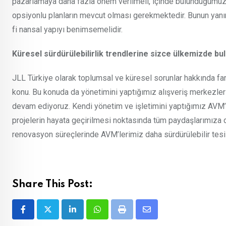
pazarlamaya daha fazla önem verilmeli, içinde bulunduğumuz 
opsiyonlu planların mevcut olması gerekmektedir. Bunun yanın
fi nansal yapıyı benimsemelidir.
Küresel sürdürülebilirlik trendlerine sizce ülkemizde bu
JLL Türkiye olarak toplumsal ve küresel sorunlar hakkında fa
konu. Bu konuda da yönetimini yaptığımız alışveriş merkezler
devam ediyoruz. Kendi yönetim ve işletimini yaptığımız AVM’ler
projelerin hayata geçirilmesi noktasında tüm paydaşlarımıza 
renovasyon süreçlerinde AVM’lerimiz daha sürdürülebilir tesisle
Share This Post:
LinkedIn
Whatsapp
Print
Share