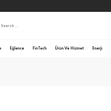
e
Eğlence
FinTech
Ürün Ve Hizmet
Enerji