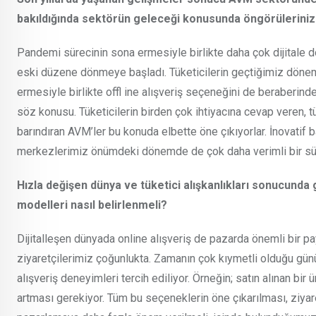
bakıldığında sektörün geleceği konusunda öngörüleriniz
Pandemi sürecinin sona ermesiyle birlikte daha çok dijitale doğ
eski düzene dönmeye başladı. Tüketicilerin geçtiğimiz döne
ermesiyle birlikte offl ine alışveriş seçeneğini de beraberinde
söz konusu. Tüketicilerin birden çok ihtiyacına cevap veren, t
barındıran AVM’ler bu konuda elbette öne çıkıyorlar. İnovatif 
merkezlerimiz önümdeki dönemde de çok daha verimli bir sür
Hızla değişen dünya ve tüketici alışkanlıkları sonucund
modelleri nasıl belirlenmeli?
Dijitalleşen dünyada online alışveriş de pazarda önemli bir
ziyaretçilerimiz çoğunlukta. Zamanın çok kıymetli olduğu günü
alışveriş deneyimleri tercih ediliyor. Örneğin; satın alınan bir
artması gerekiyor. Tüm bu seçeneklerin öne çıkarılması, ziyare