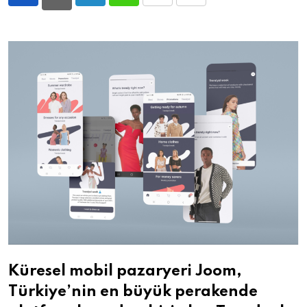
LinkedIn
Whatsapp
Print
Share
via
Email
Küresel mobil pazaryeri Joom,
Türkiye’nin en büyük perakende