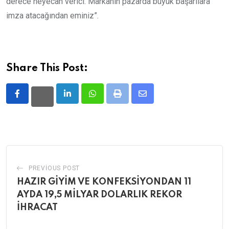
derece heyecan verici. Markanın pazarda büyük başarılara
imza atacağından eminiz”.
Share This Post:
LinkedIn
Whatsapp
Print
Share
via
Email
PREVIOUS POST
HAZIR GİYİM VE KONFEKSİYONDAN 11
AYDA 19,5 MİLYAR DOLARLIK REKOR
İHRACAT