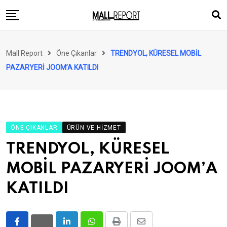
Skip
to
content
AVM
Mall Report
Öne Çıkanlar
TRENDYOL, KÜRESEL MOBİL
Perakende
PAZARYERİ JOOM’A KATILDI
Franchise
Eğlence
FinTech
ÖNE ÇIKANLAR
ÜRÜN VE HIZMET
Ürün ve Hizmet
TRENDYOL, KÜRESEL
Enerji
MOBİL PAZARYERİ JOOM’A
Haber
KATILDI
Gündem
Atamalar