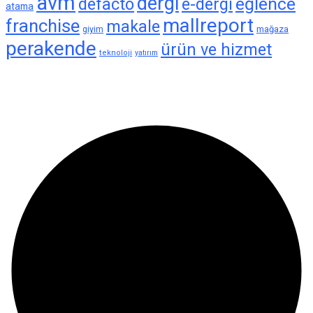
avm
dergi
eğlence
defacto
e-dergi
atama
mallreport
franchise
makale
giyim
mağaza
perakende
ürün ve hizmet
teknoloji
yatırım