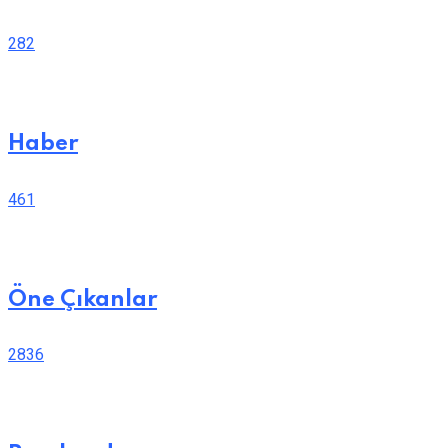
282
Haber
461
Öne Çıkanlar
2836