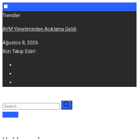
Skip
Trendler
to
AVM Yönetiminden Açıklama Geldi
content
Ağustos 8, 2026
Bizi Takip Edin! :
E-dergi