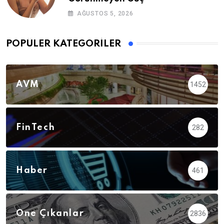
AĞUSTOS 5, 2026
POPÜLER KATEGORILER
AVM
1452
FinTech
282
Haber
461
Öne Çıkanlar
2836