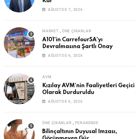
Kâr
AĞUSTOS 7, 2026
,
MARKET
ÖNE ÇIKANLAR
A101’in CarrefourSA’yı
Devralmasına Şartlı Onay
AĞUSTOS 6, 2026
AVM
Kızılay AVM’nin Faaliyetleri Geçici
Olarak Durduruldu
AĞUSTOS 6, 2026
,
ÖNE ÇIKANLAR
PERAKENDE
Bilinçaltının Duyusal İmzası,
Görünmeyen Güç