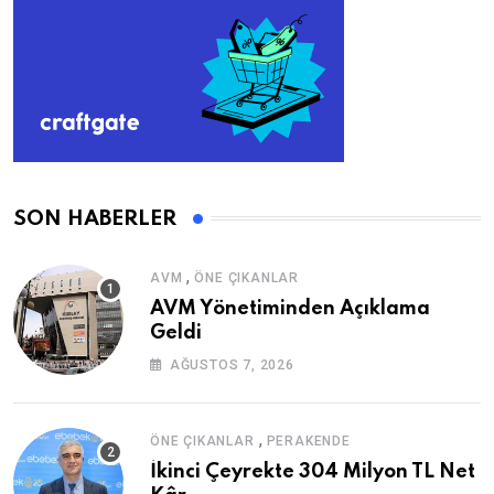
SON HABERLER
,
AVM
ÖNE ÇIKANLAR
AVM Yönetiminden Açıklama
Geldi
AĞUSTOS 7, 2026
,
ÖNE ÇIKANLAR
PERAKENDE
İkinci Çeyrekte 304 Milyon TL Net