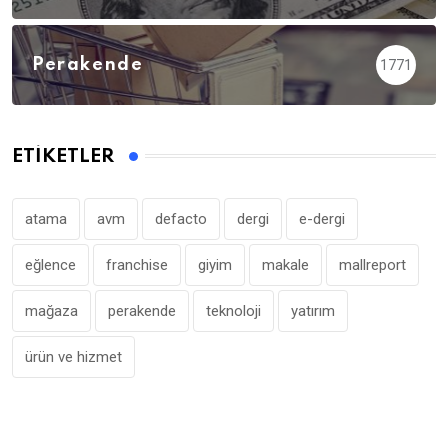
Perakende
1771
ETIKETLER
atama
avm
defacto
dergi
e-dergi
eğlence
franchise
giyim
makale
mallreport
mağaza
perakende
teknoloji
yatırım
ürün ve hizmet