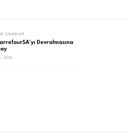
NE ÇIKANLAR
CarrefourSA’yı Devralmasına
nay
, 2026