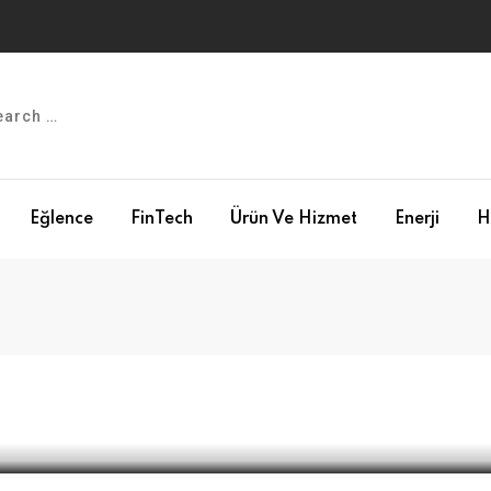
Eğlence
FinTech
Ürün Ve Hizmet
Enerji
H