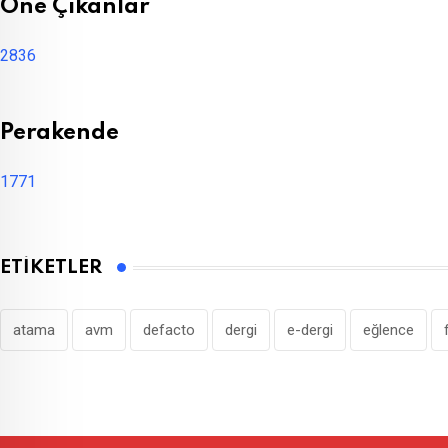
Öne Çıkanlar
2836
Perakende
1771
ETIKETLER
atama
avm
defacto
dergi
e-dergi
eğlence