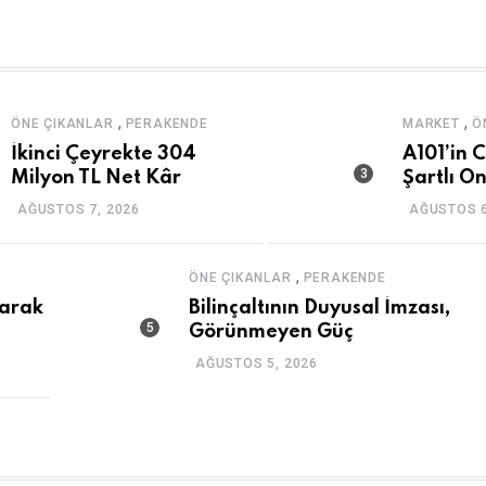
,
,
ÖNE ÇIKANLAR
PERAKENDE
MARKET
Ö
İkinci Çeyrekte 304
A101’in 
Milyon TL Net Kâr
Şartlı O
AĞUSTOS 7, 2026
AĞUSTOS 6
,
ÖNE ÇIKANLAR
PERAKENDE
larak
Bilinçaltının Duyusal İmzası,
Görünmeyen Güç
AĞUSTOS 5, 2026