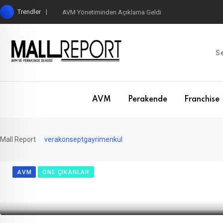
Skip
Trendler
AVM Yönetiminden Açıklama Geldi
to
content
AVM
Perakende
Franchise
Mall Report
verakonseptgayrimenkul
AVM
ÖNE ÇIKANLAR
Elazığ’daki o AVM satılıyor