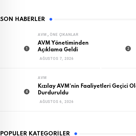
SON HABERLER
,
AVM
ÖNE ÇIKANLAR
AVM Yönetiminden
Açıklama Geldi
AĞUSTOS 7, 2026
AVM
Kızılay AVM’nin Faaliyetleri Geçici O
Durduruldu
AĞUSTOS 6, 2026
POPÜLER KATEGORILER