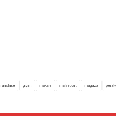
franchise
giyim
makale
mallreport
mağaza
perak