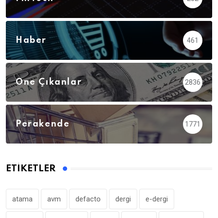
Haber
461
Öne Çıkanlar
2836
Perakende
1771
ETIKETLER
atama
avm
defacto
dergi
e-dergi