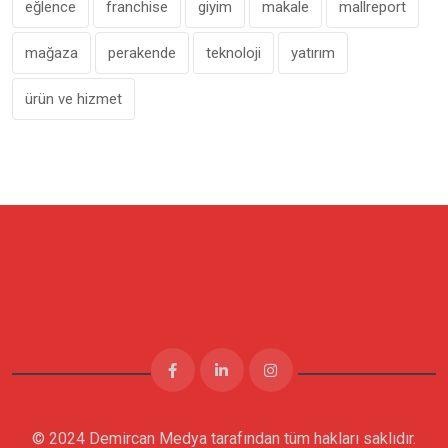
eğlence
franchise
giyim
makale
mallreport
mağaza
perakende
teknoloji
yatırım
ürün ve hizmet
© 2024 Demircan Medya tarafından tüm hakları saklıdır.