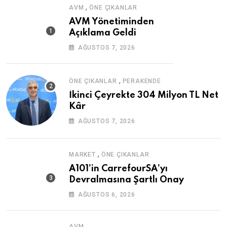
,
AVM
ÖNE ÇIKANLAR
AVM Yönetiminden
Açıklama Geldi
AĞUSTOS 7, 2026
,
ÖNE ÇIKANLAR
PERAKENDE
İkinci Çeyrekte 304 Milyon TL Net
Kâr
AĞUSTOS 7, 2026
,
MARKET
ÖNE ÇIKANLAR
A101’in CarrefourSA’yı
Devralmasına Şartlı Onay
AĞUSTOS 6, 2026
AVM