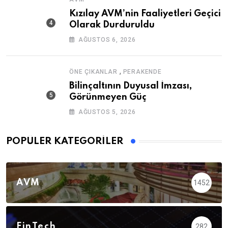
Kızılay AVM’nin Faaliyetleri Geçici
Olarak Durduruldu
AĞUSTOS 6, 2026
,
ÖNE ÇIKANLAR
PERAKENDE
Bilinçaltının Duyusal İmzası,
Görünmeyen Güç
AĞUSTOS 5, 2026
POPÜLER KATEGORILER
AVM
1452
FinTech
282