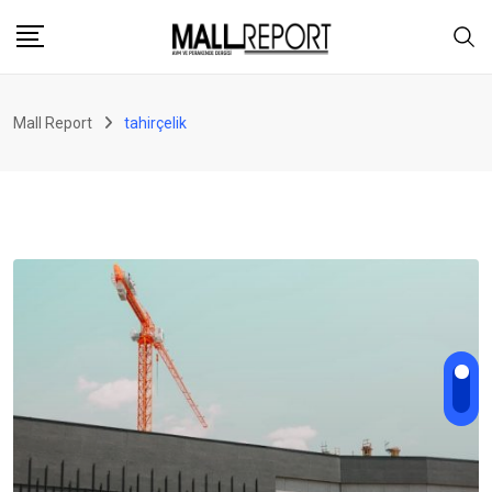
Skip
to
content
Mall Report
tahirçelik