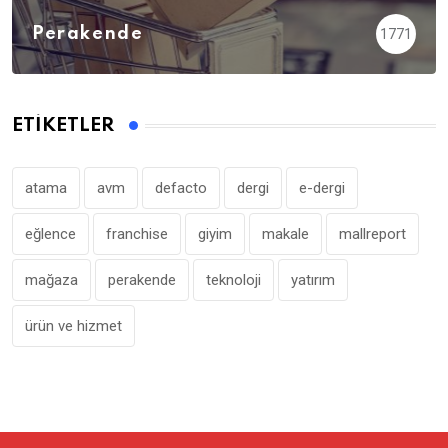
Perakende
1771
ETIKETLER
atama
avm
defacto
dergi
e-dergi
eğlence
franchise
giyim
makale
mallreport
mağaza
perakende
teknoloji
yatırım
ürün ve hizmet