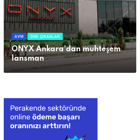
AVM
ÖNE ÇIKANLAR
ONYX Ankara’dan muhteşem
lansman