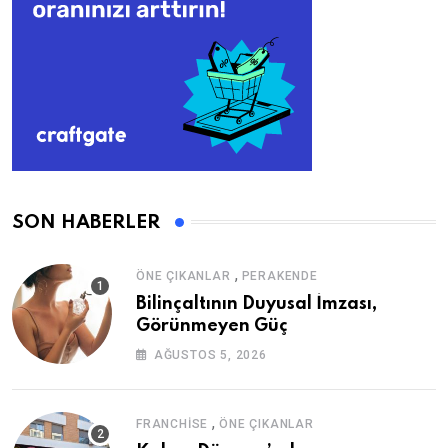
SON HABERLER
,
ÖNE ÇIKANLAR
PERAKENDE
Bilinçaltının Duyusal İmzası,
Görünmeyen Güç
AĞUSTOS 5, 2026
,
FRANCHISE
ÖNE ÇIKANLAR