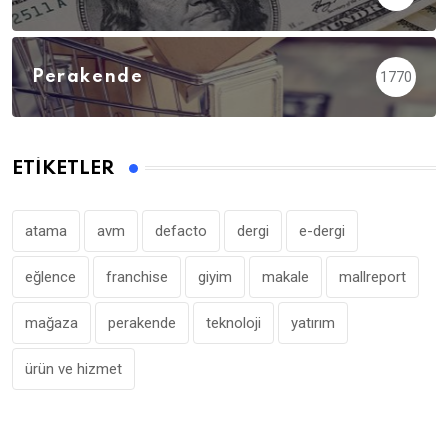
Perakende
1770
ETIKETLER
atama
avm
defacto
dergi
e-dergi
eğlence
franchise
giyim
makale
mallreport
mağaza
perakende
teknoloji
yatırım
ürün ve hizmet