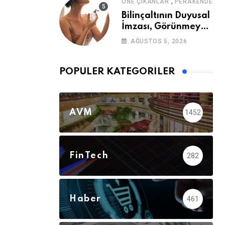
,
ÖNE ÇIKANLAR
PERAKENDE
Bilinçaltının Duyusal
İmzası, Görünmeyen
Güç
AĞUSTOS 5, 2026
POPÜLER KATEGORILER
AVM
1452
FinTech
282
Haber
461