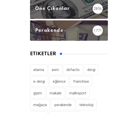
Öne Çıkanlar
2836
Perakende
1771
ETIKETLER
atama
avm
defacto
dergi
e-dergi
eğlence
franchise
giyim
makale
mallreport
mağaza
perakende
teknoloji