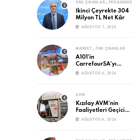
,
ÖNE ÇIKANLAR
PERAKENDE
İkinci Çeyrekte 304
Milyon TL Net Kâr
AĞUSTOS 7, 2026
,
MARKET
ÖNE ÇIKANLAR
A101’in
CarrefourSA’yı
Devralmasına Şartlı
AĞUSTOS 6, 2026
Onay
AVM
Kızılay AVM’nin
Faaliyetleri Geçici
Olarak Durduruldu
AĞUSTOS 6, 2026