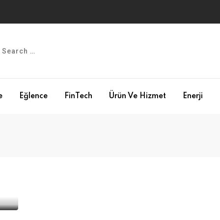
e
Eğlence
FinTech
Ürün Ve Hizmet
Enerji
M