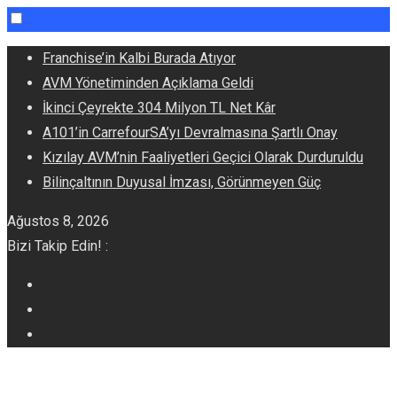
Skip
Franchise’in Kalbi Burada Atıyor
to
AVM Yönetiminden Açıklama Geldi
content
İkinci Çeyrekte 304 Milyon TL Net Kâr
A101’in CarrefourSA’yı Devralmasına Şartlı Onay
Kızılay AVM’nin Faaliyetleri Geçici Olarak Durduruldu
Bilinçaltının Duyusal İmzası, Görünmeyen Güç
Ağustos 8, 2026
Bizi Takip Edin! :