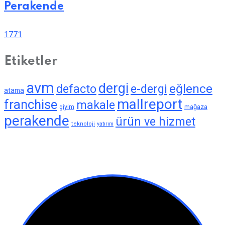
Perakende
1771
Etiketler
avm
dergi
eğlence
defacto
e-dergi
atama
mallreport
franchise
makale
giyim
mağaza
perakende
ürün ve hizmet
teknoloji
yatırım