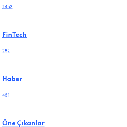
1452
FinTech
282
Haber
461
Öne Çıkanlar