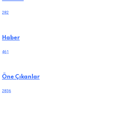
282
Haber
461
Öne Çıkanlar
2836