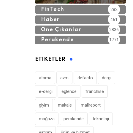
FinTech
282
Haber
461
Öne Çıkanlar
2836
Perakende
1771
ETIKETLER
atama
avm
defacto
dergi
e-dergi
eğlence
franchise
giyim
makale
mallreport
mağaza
perakende
teknoloji
yatırım
ürün ve hizmet