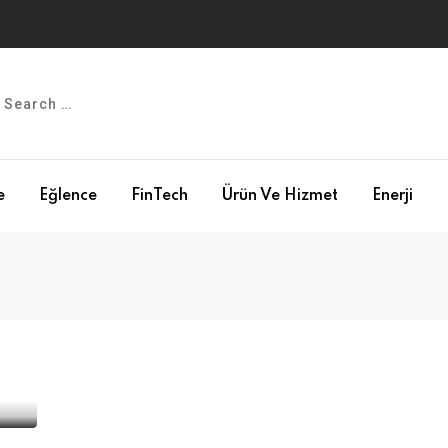
e
Eğlence
FinTech
Ürün Ve Hizmet
Enerji