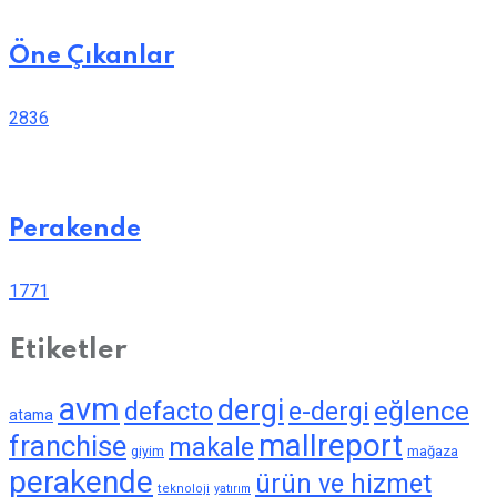
Öne Çıkanlar
2836
Perakende
1771
Etiketler
avm
dergi
eğlence
defacto
e-dergi
atama
mallreport
franchise
makale
giyim
mağaza
perakende
ürün ve hizmet
teknoloji
yatırım