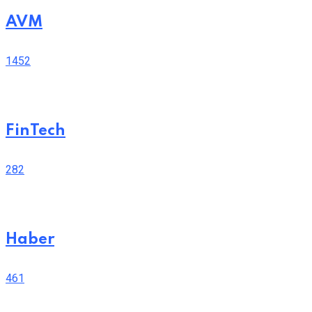
AVM
1452
FinTech
282
Haber
461