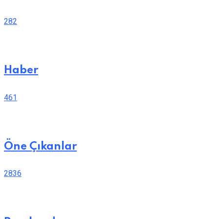
282
Haber
461
Öne Çıkanlar
2836