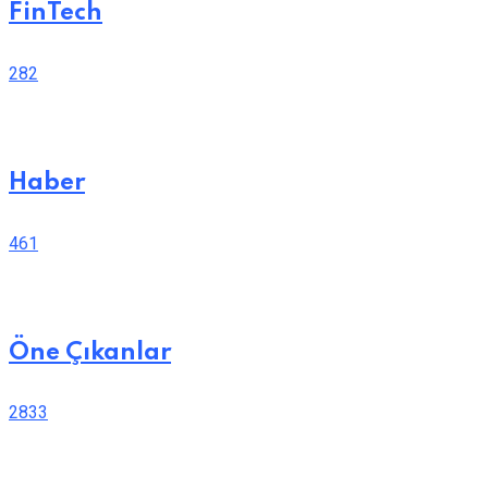
FinTech
282
Haber
461
Öne Çıkanlar
2833