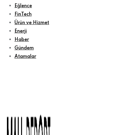
Eğlence
FinTech
Ürün ve Hizmet
Enerji
Haber
Gündem
Atamalar