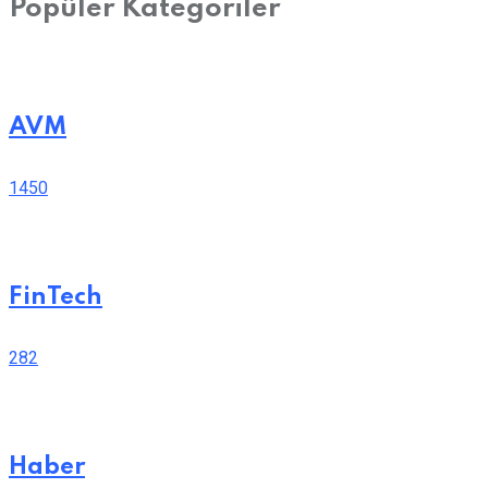
Popüler Kategoriler
AVM
1450
FinTech
282
Haber