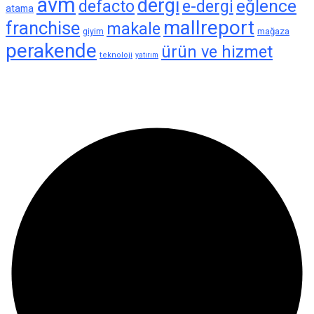
avm
dergi
eğlence
defacto
e-dergi
atama
mallreport
franchise
makale
giyim
mağaza
perakende
ürün ve hizmet
teknoloji
yatırım