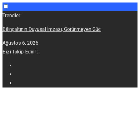
Skip
Trendler
to
Bilinçaltının Duyusal İmzası, Görünmeyen Güç
content
Ağustos 6, 2026
Bizi Takip Edin! :