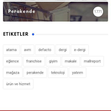
Perakende
1771
ETIKETLER
atama
avm
defacto
dergi
e-dergi
eğlence
franchise
giyim
makale
mallreport
mağaza
perakende
teknoloji
yatırım
ürün ve hizmet