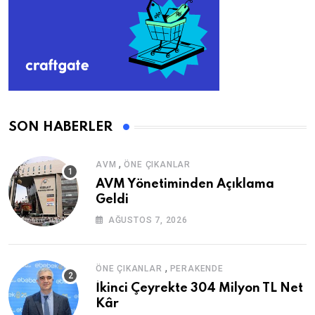
SON HABERLER
,
AVM
ÖNE ÇIKANLAR
AVM Yönetiminden Açıklama
Geldi
AĞUSTOS 7, 2026
,
ÖNE ÇIKANLAR
PERAKENDE
İkinci Çeyrekte 304 Milyon TL Net
Kâr