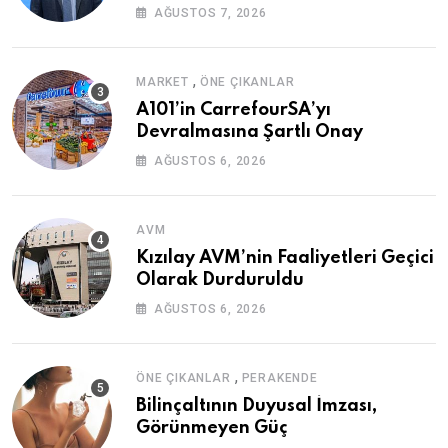
AĞUSTOS 7, 2026
,
MARKET
ÖNE ÇIKANLAR
A101’in CarrefourSA’yı
Devralmasına Şartlı Onay
AĞUSTOS 6, 2026
AVM
Kızılay AVM’nin Faaliyetleri Geçici
Olarak Durduruldu
AĞUSTOS 6, 2026
,
ÖNE ÇIKANLAR
PERAKENDE
Bilinçaltının Duyusal İmzası,
Görünmeyen Güç