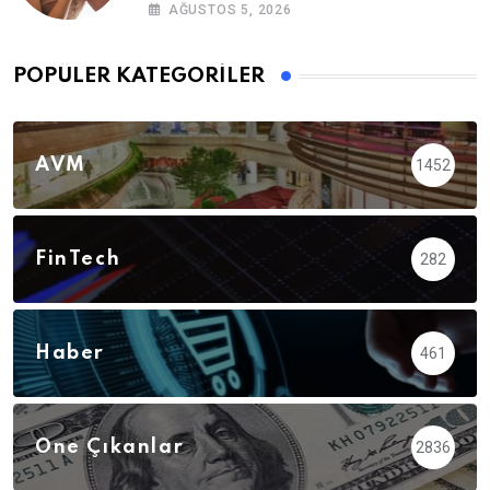
AĞUSTOS 5, 2026
POPÜLER KATEGORILER
AVM
1452
FinTech
282
Haber
461
Öne Çıkanlar
2836