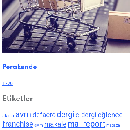
Perakende
1770
Etiketler
avm
dergi
eğlence
defacto
e-dergi
atama
mallreport
franchise
makale
giyim
mağaza