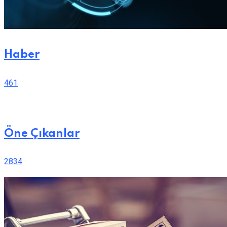
Haber
461
Öne Çıkanlar
2834