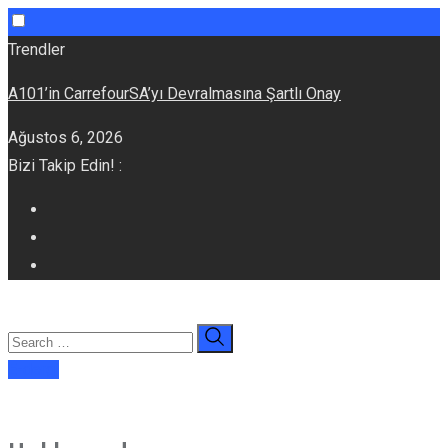
Skip
Trendler
to
A101’in CarrefourSA’yı Devralmasına Şartlı Onay
content
Ağustos 6, 2026
Bizi Takip Edin! :
E-dergi