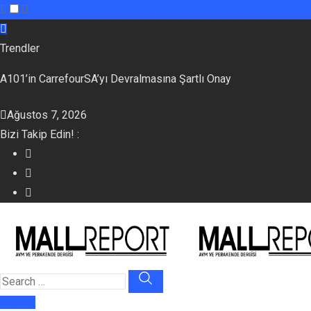
Skip
to
Trendler
content
A101’in CarrefourSA’yı Devralmasına Şartlı Onay
Ağustos 7, 2026
Bizi Takip Edin! :
E-dergi