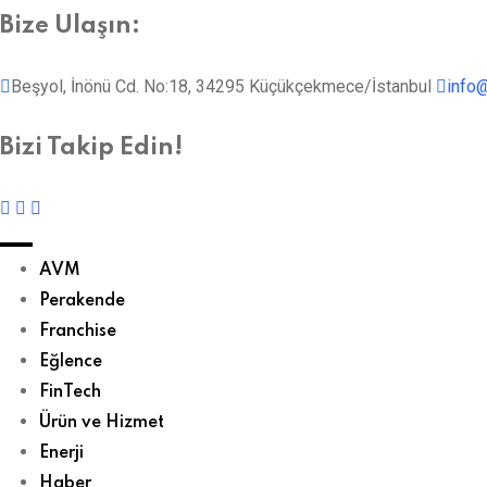
Bize Ulaşın:
Beşyol, İnönü Cd. No:18, 34295 Küçükçekmece/İstanbul
info@
Bizi Takip Edin!
AVM
Perakende
Franchise
Eğlence
FinTech
Ürün ve Hizmet
Enerji
Haber