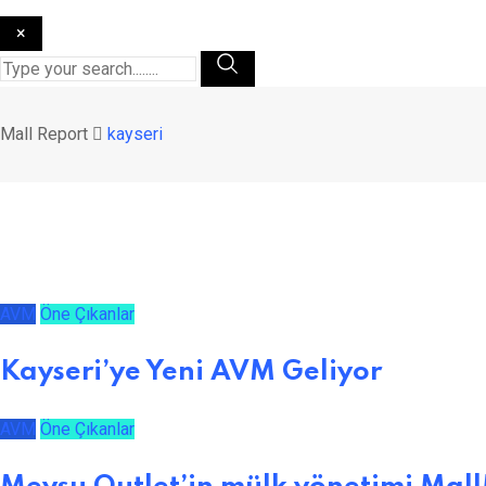
×
Mall Report
kayseri
AVM
Öne Çıkanlar
Kayseri’ye Yeni AVM Geliyor
AVM
Öne Çıkanlar