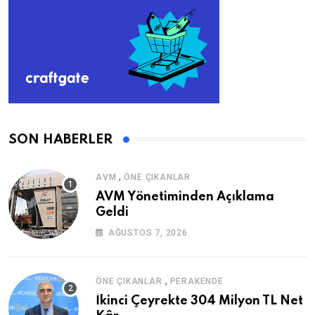
SON HABERLER
,
AVM
ÖNE ÇIKANLAR
AVM Yönetiminden Açıklama
Geldi
AĞUSTOS 7, 2026
,
ÖNE ÇIKANLAR
PERAKENDE
İkinci Çeyrekte 304 Milyon TL Net