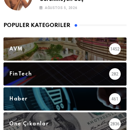
AĞUSTOS 5, 2026
POPÜLER KATEGORILER
AVM
1452
FinTech
282
Haber
461
Öne Çıkanlar
2836