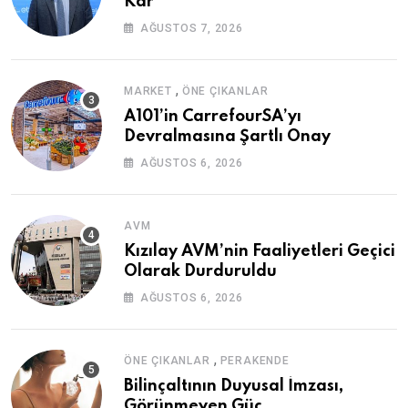
Kâr
AĞUSTOS 7, 2026
,
MARKET
ÖNE ÇIKANLAR
A101’in CarrefourSA’yı
Devralmasına Şartlı Onay
AĞUSTOS 6, 2026
AVM
Kızılay AVM’nin Faaliyetleri Geçici
Olarak Durduruldu
AĞUSTOS 6, 2026
,
ÖNE ÇIKANLAR
PERAKENDE
Bilinçaltının Duyusal İmzası,
Görünmeyen Güç