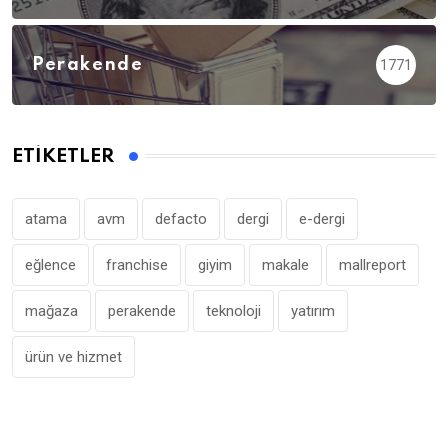
Perakende
1771
ETIKETLER
atama
avm
defacto
dergi
e-dergi
eğlence
franchise
giyim
makale
mallreport
mağaza
perakende
teknoloji
yatırım
ürün ve hizmet