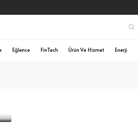
e
Eğlence
FinTech
Ürün Ve Hizmet
Enerji