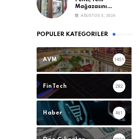
Mağazasını
Galataport’ta
AĞUSTOS 5, 2026
Açıyor
POPÜLER KATEGORILER
AVM
1451
FinTech
282
Haber
461