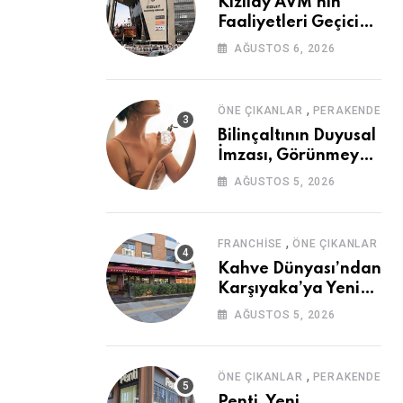
Kızılay AVM’nin
Faaliyetleri Geçici
Olarak Durduruldu
AĞUSTOS 6, 2026
,
ÖNE ÇIKANLAR
PERAKENDE
Bilinçaltının Duyusal
İmzası, Görünmeyen
Güç
AĞUSTOS 5, 2026
,
FRANCHISE
ÖNE ÇIKANLAR
Kahve Dünyası’ndan
Karşıyaka’ya Yeni
Mağaza
AĞUSTOS 5, 2026
,
ÖNE ÇIKANLAR
PERAKENDE
Penti, Yeni