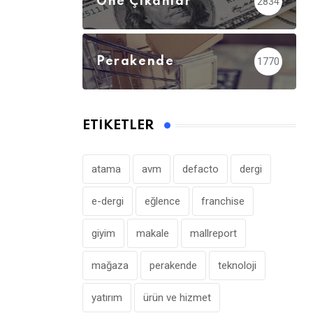
Öne Çıkanlar
2834
Perakende
1770
ETIKETLER
atama
avm
defacto
dergi
e-dergi
eğlence
franchise
giyim
makale
mallreport
mağaza
perakende
teknoloji
yatırım
ürün ve hizmet