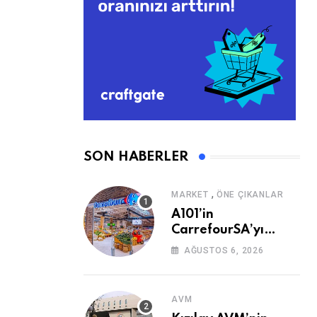
SON HABERLER
,
MARKET
ÖNE ÇIKANLAR
A101’in
CarrefourSA’yı
Devralmasına Şartlı
AĞUSTOS 6, 2026
Onay
AVM