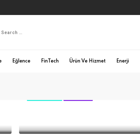
e
Eğlence
FinTech
Ürün Ve Hizmet
Enerji
ÖNE ÇIKANLAR
PERAKENDE
Gucci, Chloe ve Loewe’ye Yük
Para Cezası