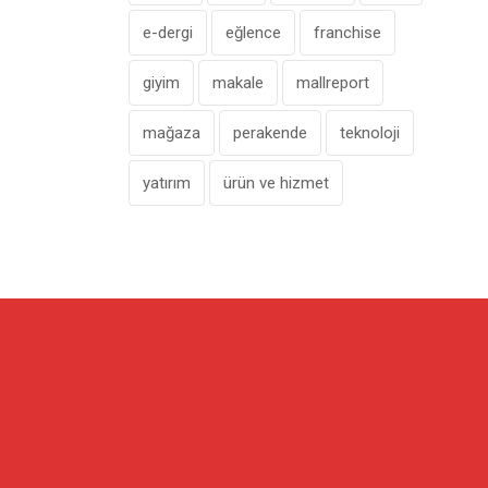
e-dergi
eğlence
franchise
giyim
makale
mallreport
mağaza
perakende
teknoloji
yatırım
ürün ve hizmet