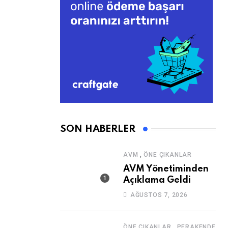
SON HABERLER
,
AVM
ÖNE ÇIKANLAR
AVM Yönetiminden
Açıklama Geldi
AĞUSTOS 7, 2026
,
ÖNE ÇIKANLAR
PERAKENDE