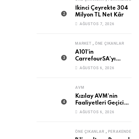
İkinci Çeyrekte 304
Milyon TL Net Kâr
AĞUSTOS 7, 2026
,
MARKET
ÖNE ÇIKANLAR
A101’in
CarrefourSA’yı
Devralmasına Şartlı
AĞUSTOS 6, 2026
Onay
AVM
Kızılay AVM’nin
Faaliyetleri Geçici
Olarak Durduruldu
AĞUSTOS 6, 2026
,
ÖNE ÇIKANLAR
PERAKENDE