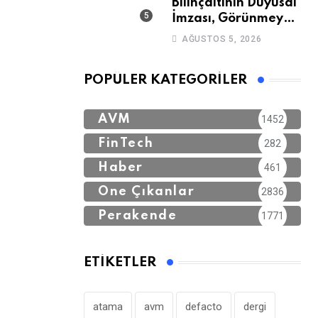
Bilinçaltının Duyusal
İmzası, Görünmeyen
Güç
AĞUSTOS 5, 2026
POPÜLER KATEGORILER
AVM
1452
FinTech
282
Haber
461
Öne Çıkanlar
2836
Perakende
1771
ETIKETLER
atama
avm
defacto
dergi