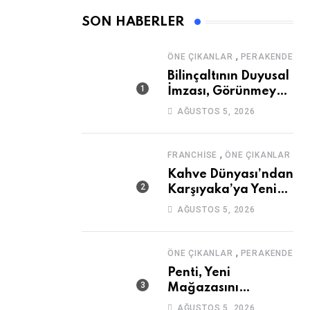
SON HABERLER
,
ÖNE ÇIKANLAR
PERAKENDE
Bilinçaltının Duyusal
İmzası, Görünmeyen
Güç
AĞUSTOS 5, 2026
,
FRANCHISE
ÖNE ÇIKANLAR
Kahve Dünyası’ndan
Karşıyaka’ya Yeni
Mağaza
AĞUSTOS 5, 2026
,
ÖNE ÇIKANLAR
PERAKENDE
Penti, Yeni
Mağazasını
Galataport’ta
AĞUSTOS 5, 2026