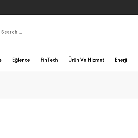
e
Eğlence
FinTech
Ürün Ve Hizmet
Enerji