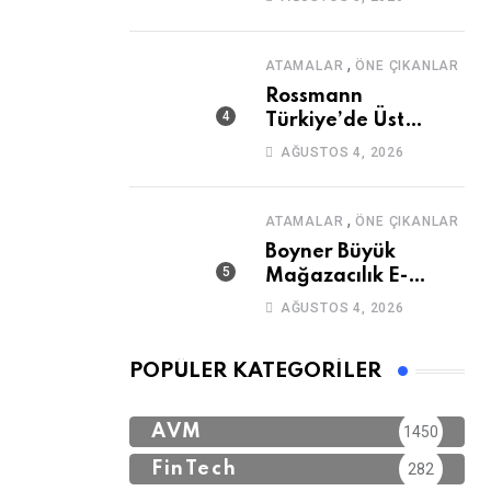
Açıyor
,
ATAMALAR
ÖNE ÇIKANLAR
Rossmann
Türkiye’de Üst
Düzey Atama
AĞUSTOS 4, 2026
,
ATAMALAR
ÖNE ÇIKANLAR
Boyner Büyük
Mağazacılık E-
Ticaret Genel Müdür
AĞUSTOS 4, 2026
Yardımcısı Mazhar
Özsoy Oldu
POPÜLER KATEGORILER
AVM
1450
FinTech
282