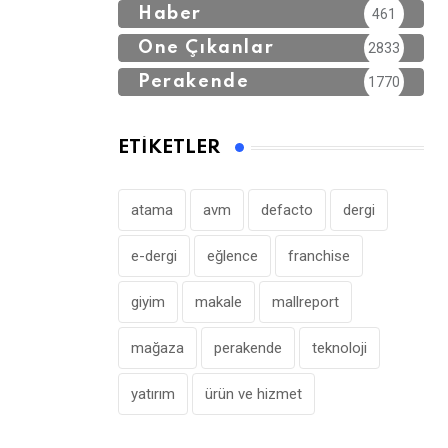
Haber
461
Öne Çıkanlar
2833
Perakende
1770
ETIKETLER
atama
avm
defacto
dergi
e-dergi
eğlence
franchise
giyim
makale
mallreport
mağaza
perakende
teknoloji
yatırım
ürün ve hizmet