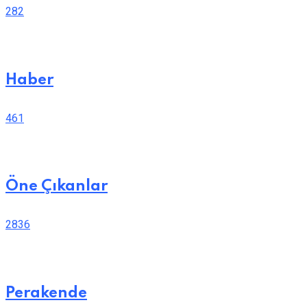
282
Haber
461
Öne Çıkanlar
2836
Perakende