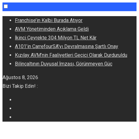
Skip
Franchise’in Kalbi Burada Atıyor
to
AVM Yönetiminden Açıklama Geldi
content
İkinci Çeyrekte 304 Milyon TL Net Kâr
A101’in CarrefourSA’yı Devralmasına Şartlı Onay
Kızılay AVM’nin Faaliyetleri Geçici Olarak Durduruldu
Bilinçaltının Duyusal İmzası, Görünmeyen Güç
Ağustos 8, 2026
Bizi Takip Edin! :