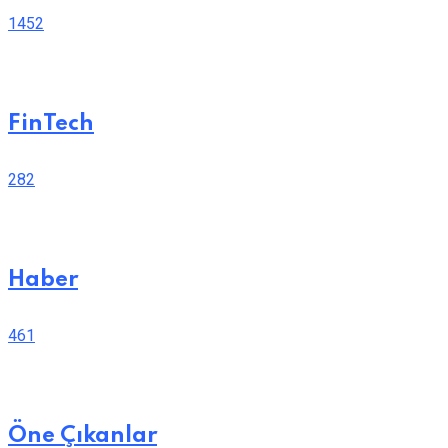
1452
FinTech
282
Haber
461
Öne Çıkanlar