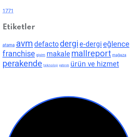
1771
Etiketler
avm
dergi
eğlence
defacto
e-dergi
atama
mallreport
franchise
makale
giyim
mağaza
perakende
ürün ve hizmet
teknoloji
yatırım