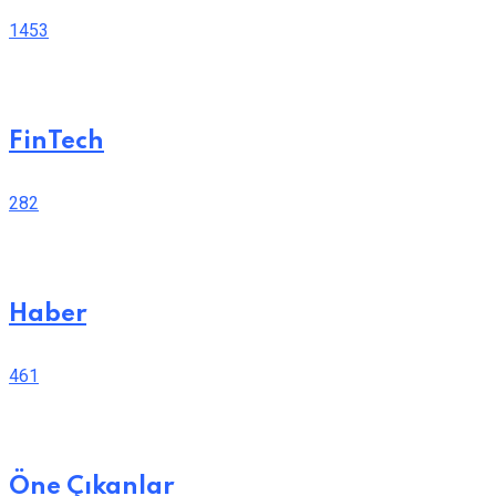
1453
FinTech
282
Haber
461
Öne Çıkanlar