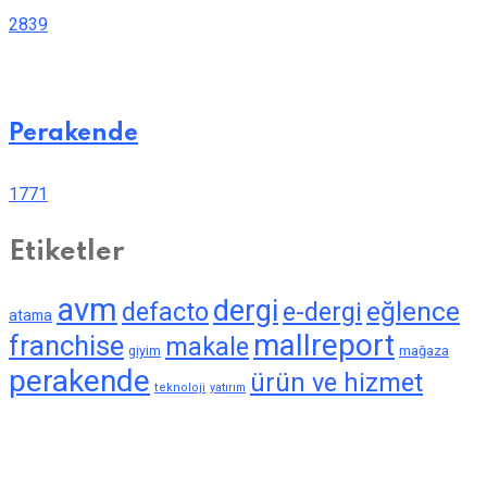
2839
Perakende
1771
Etiketler
avm
dergi
eğlence
defacto
e-dergi
atama
mallreport
franchise
makale
giyim
mağaza
perakende
ürün ve hizmet
teknoloji
yatırım