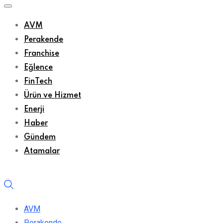
AVM
Perakende
Franchise
Eğlence
FinTech
Ürün ve Hizmet
Enerji
Haber
Gündem
Atamalar
AVM
Perakende