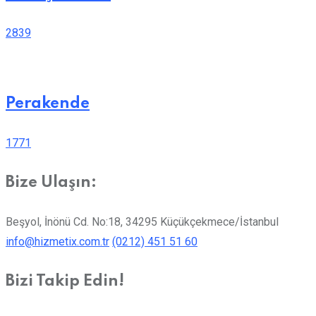
2839
Perakende
1771
Bize Ulaşın:
Beşyol, İnönü Cd. No:18, 34295 Küçükçekmece/İstanbul
info@hizmetix.com.tr
(0212) 451 51 60
Bizi Takip Edin!