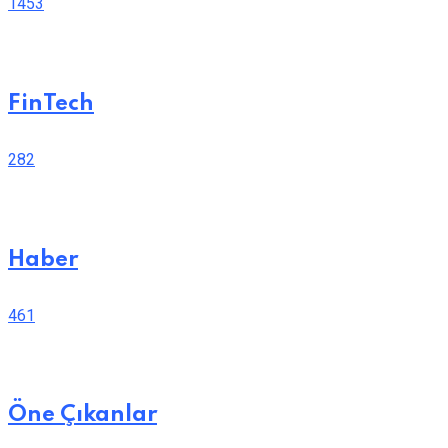
1453
FinTech
282
Haber
461
Öne Çıkanlar