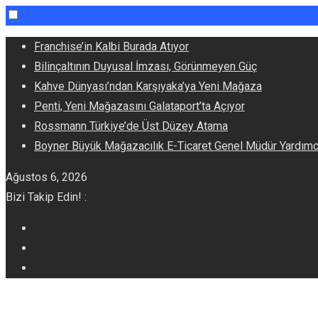
Skip
Franchise’in Kalbi Burada Atıyor
to
Bilinçaltının Duyusal İmzası, Görünmeyen Güç
content
Kahve Dünyası’ndan Karşıyaka’ya Yeni Mağaza
Penti, Yeni Mağazasını Galataport’ta Açıyor
Rossmann Türkiye’de Üst Düzey Atama
Boyner Büyük Mağazacılık E-Ticaret Genel Müdür Yardım
Ağustos 6, 2026
Bizi Takip Edin! :