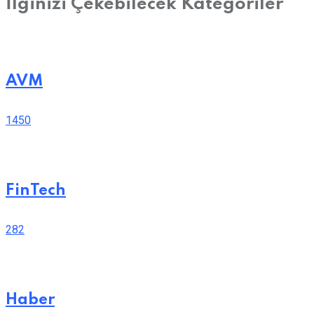
İlginizi Çekebilecek Kategoriler
AVM
1450
FinTech
282
Haber