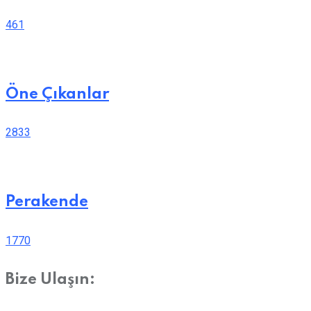
461
Öne Çıkanlar
2833
Perakende
1770
Bize Ulaşın: