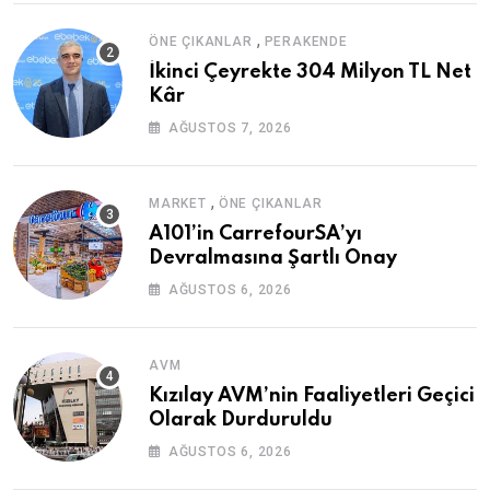
,
ÖNE ÇIKANLAR
PERAKENDE
İkinci Çeyrekte 304 Milyon TL Net
Kâr
AĞUSTOS 7, 2026
,
MARKET
ÖNE ÇIKANLAR
A101’in CarrefourSA’yı
Devralmasına Şartlı Onay
AĞUSTOS 6, 2026
AVM
Kızılay AVM’nin Faaliyetleri Geçici
Olarak Durduruldu
AĞUSTOS 6, 2026