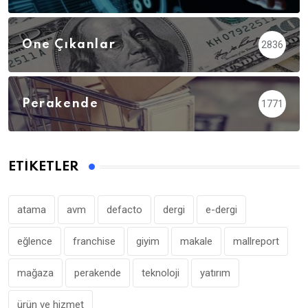
Öne Çıkanlar
2836
Perakende
1771
ETIKETLER
atama
avm
defacto
dergi
e-dergi
eğlence
franchise
giyim
makale
mallreport
mağaza
perakende
teknoloji
yatırım
ürün ve hizmet