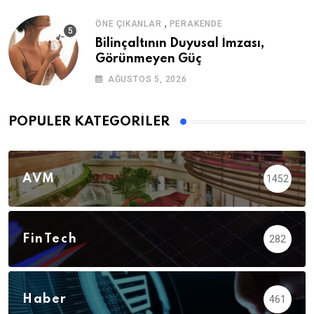
,
ÖNE ÇIKANLAR
PERAKENDE
Bilinçaltının Duyusal İmzası,
Görünmeyen Güç
AĞUSTOS 5, 2026
POPÜLER KATEGORILER
AVM
1452
FinTech
282
Haber
461