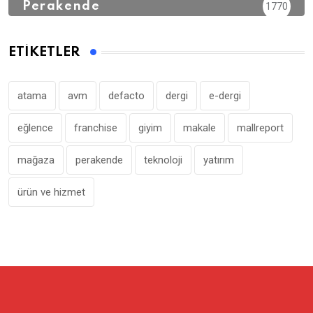
Perakende
1770
ETIKETLER
atama
avm
defacto
dergi
e-dergi
eğlence
franchise
giyim
makale
mallreport
mağaza
perakende
teknoloji
yatırım
ürün ve hizmet