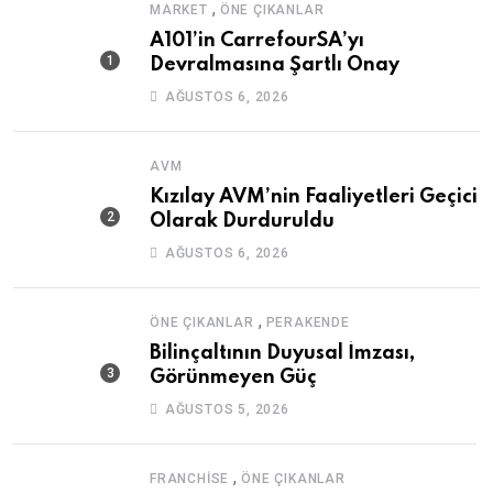
,
MARKET
ÖNE ÇIKANLAR
A101’in CarrefourSA’yı
Devralmasına Şartlı Onay
AĞUSTOS 6, 2026
AVM
Kızılay AVM’nin Faaliyetleri Geçici
Olarak Durduruldu
AĞUSTOS 6, 2026
,
ÖNE ÇIKANLAR
PERAKENDE
Bilinçaltının Duyusal İmzası,
Görünmeyen Güç
AĞUSTOS 5, 2026
,
FRANCHISE
ÖNE ÇIKANLAR