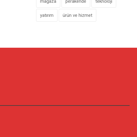
mağaza
perakende
teknoloji
yatırım
ürün ve hizmet