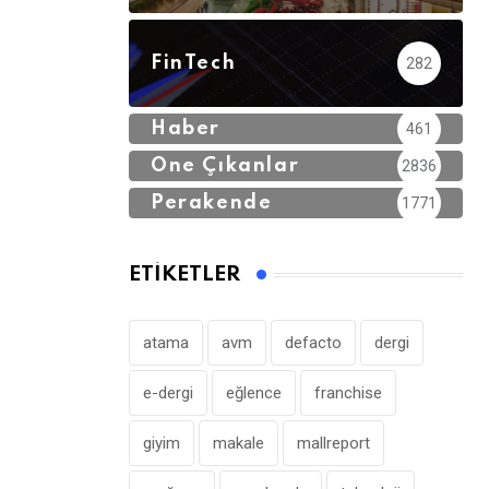
FinTech
282
Haber
461
Öne Çıkanlar
2836
Perakende
1771
ETIKETLER
atama
avm
defacto
dergi
e-dergi
eğlence
franchise
giyim
makale
mallreport