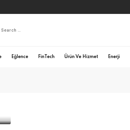
e
Eğlence
FinTech
Ürün Ve Hizmet
Enerji