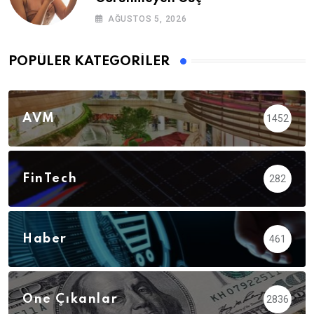
AĞUSTOS 5, 2026
POPÜLER KATEGORILER
AVM
1452
FinTech
282
Haber
461
Öne Çıkanlar
2836