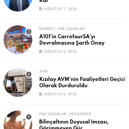
Kâr
AĞUSTOS 7, 2026
,
MARKET
ÖNE ÇIKANLAR
A101’in CarrefourSA’yı
Devralmasına Şartlı Onay
AĞUSTOS 6, 2026
AVM
Kızılay AVM’nin Faaliyetleri Geçici
Olarak Durduruldu
AĞUSTOS 6, 2026
,
ÖNE ÇIKANLAR
PERAKENDE
Bilinçaltının Duyusal İmzası,
Görünmeyen Güç