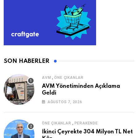
SON HABERLER
,
AVM
ÖNE ÇIKANLAR
AVM Yönetiminden Açıklama
Geldi
AĞUSTOS 7, 2026
,
ÖNE ÇIKANLAR
PERAKENDE
İkinci Çeyrekte 304 Milyon TL Net