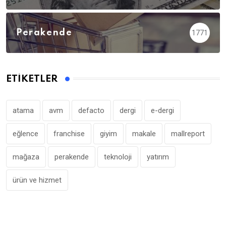
Perakende
1771
ETIKETLER
atama
avm
defacto
dergi
e-dergi
eğlence
franchise
giyim
makale
mallreport
mağaza
perakende
teknoloji
yatırım
ürün ve hizmet