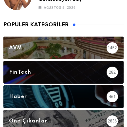
AĞUSTOS 5, 2026
POPÜLER KATEGORILER
AVM
1452
FinTech
282
Haber
461
Öne Çıkanlar
2836