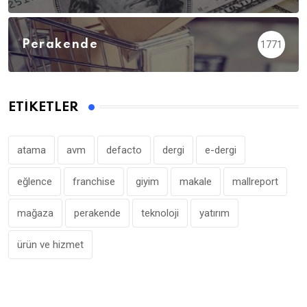
Perakende
1771
ETIKETLER
atama
avm
defacto
dergi
e-dergi
eğlence
franchise
giyim
makale
mallreport
mağaza
perakende
teknoloji
yatırım
ürün ve hizmet