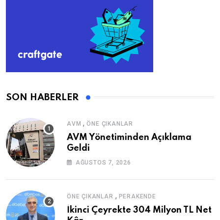
SON HABERLER
,
AVM
ÖNE ÇIKANLAR
AVM Yönetiminden Açıklama
Geldi
AĞUSTOS 7, 2026
,
ÖNE ÇIKANLAR
PERAKENDE
İkinci Çeyrekte 304 Milyon TL Net