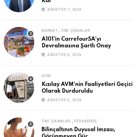
Kâr
AĞUSTOS 7, 2026
,
MARKET
ÖNE ÇIKANLAR
A101’in CarrefourSA’yı
Devralmasına Şartlı Onay
AĞUSTOS 6, 2026
AVM
Kızılay AVM’nin Faaliyetleri Geçici
Olarak Durduruldu
AĞUSTOS 6, 2026
,
ÖNE ÇIKANLAR
PERAKENDE
Bilinçaltının Duyusal İmzası,
Görünmeyen Güç