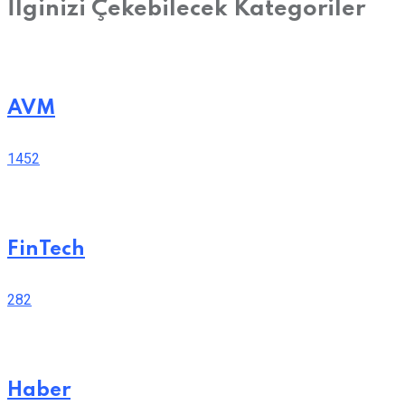
İlginizi Çekebilecek Kategoriler
AVM
1452
FinTech
282
Haber