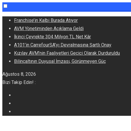
Skip
Franchise’in Kalbi Burada Atıyor
to
AVM Yönetiminden Açıklama Geldi
content
İkinci Çeyrekte 304 Milyon TL Net Kâr
A101’in CarrefourSA’yı Devralmasına Şartlı Onay
Kızılay AVM’nin Faaliyetleri Geçici Olarak Durduruldu
Bilinçaltının Duyusal İmzası, Görünmeyen Güç
Ağustos 8, 2026
Bizi Takip Edin! :