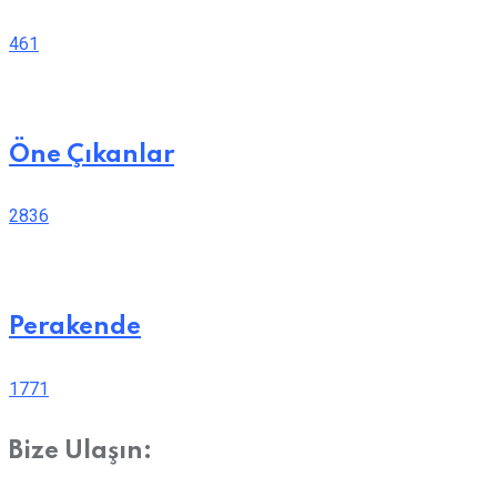
461
Öne Çıkanlar
2836
Perakende
1771
Bize Ulaşın: