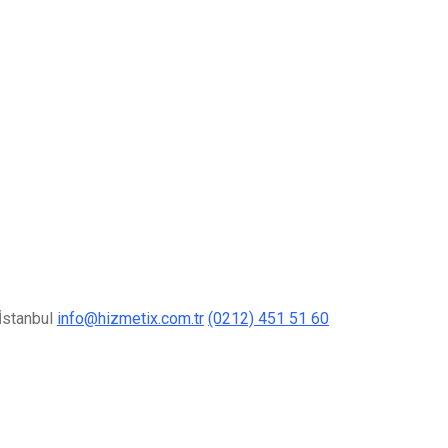
İstanbul
info@hizmetix.com.tr
(0212) 451 51 60