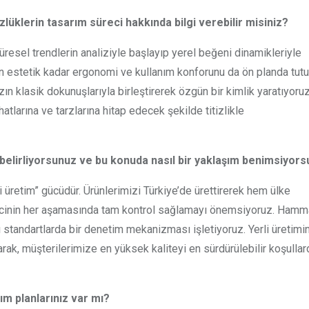
üklerin tasarım süreci hakkında bilgi verebilir misiniz?
esel trendlerin analiziyle başlayıp yerel beğeni dinamikleriyle
en estetik kadar ergonomi ve kullanım konforunu da ön planda tut
 klasik dokunuşlarıyla birleştirerek özgün bir kimlik yaratıyoruz
 hatlarına ve tarzlarına hitap edecek şekilde titizlikle
l belirliyorsunuz ve bu konuda nasıl bir yaklaşım benimsiyor
i üretim” gücüdür. Ürünlerimizi Türkiye’de ürettirerek hem ülke
cinin her aşamasında tam kontrol sağlamayı önemsiyoruz. Ham
standartlarda bir denetim mekanizması işletiyoruz. Yerli üretimi
arak, müşterilerimize en yüksek kaliteyi en sürdürülebilir koşullar
ım planlarınız var mı?