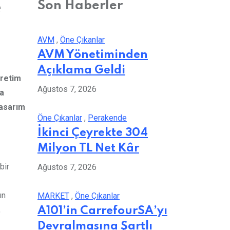
e
Son Haberler
AVM
,
Öne Çıkanlar
AVM Yönetiminden
Açıklama Geldi
üretim
Ağustos 7, 2026
ka
tasarım
Öne Çıkanlar
,
Perakende
İkinci Çeyrekte 304
Milyon TL Net Kâr
bir
Ağustos 7, 2026
ın
MARKET
,
Öne Çıkanlar
,
A101’in CarrefourSA’yı
Devralmasına Şartlı