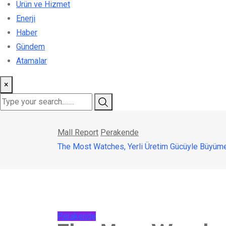
Ürün ve Hizmet
Enerji
Haber
Gündem
Atamalar
×
Mall Report
Perakende
The Most Watches, Yerli Üretim Gücüyle Büyü
Perakende