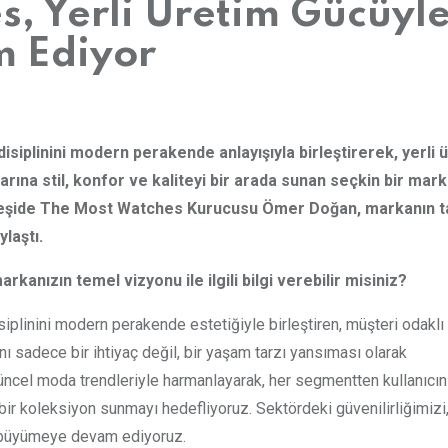
, Yerli Üretim Gücüyl
 Ediyor
siplinini modern perakende anlayışıyla birleştirerek, yerli 
arına stil, konfor ve kaliteyi bir arada sunan seçkin bir mar
öyleşide The Most Watches Kurucusu Ömer Doğan, markanın 
laştı.
kanızın temel vizyonu ile ilgili bilgi verebilir misiniz?
iplinini modern perakende estetiğiyle birleştiren, müşteri odaklı 
 sadece bir ihtiyaç değil, bir yaşam tarzı yansıması olarak
güncel moda trendleriyle harmanlayarak, her segmentten kullanıcın
ir koleksiyon sunmayı hedefliyoruz. Sektördeki güvenilirliğimizi
ek büyümeye devam ediyoruz.