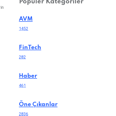
Popüler Kategoriler
rin
AVM
1452
FinTech
282
Haber
461
Öne Çıkanlar
2836