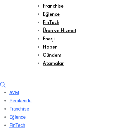
Franchise
Eğlence
FinTech
Ürün ve Hizmet
Enerji
Haber
Gündem
Atamalar
AVM
Perakende
Franchise
Eğlence
FinTech