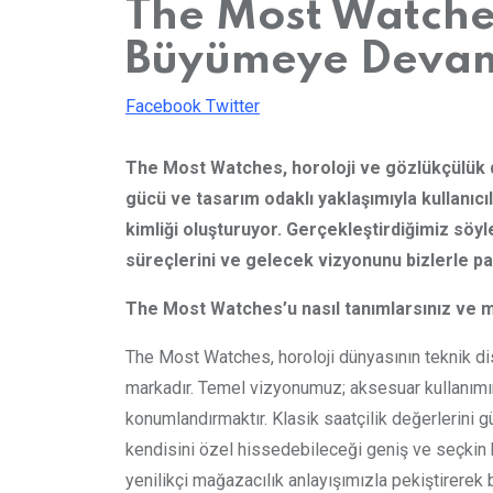
The Most Watches
Büyümeye Devam
LinkedIn
Whatsapp
Print
Share
Facebook
Twitter
via
Email
The Most Watches, horoloji ve gözlükçülük di
gücü ve tasarım odaklı yaklaşımıyla kullanıcıl
kimliği oluşturuyor. Gerçekleştirdiğimiz s
süreçlerini ve gelecek vizyonunu bizlerle pay
The Most Watches’u nasıl tanımlarsınız ve mar
The Most Watches, horoloji dünyasının teknik dis
markadır. Temel vizyonumuz; aksesuar kullanımını
konumlandırmaktır. Klasik saatçilik değerlerini 
kendisini özel hissedebileceği geniş ve seçkin b
yenilikçi mağazacılık anlayışımızla pekiştirer