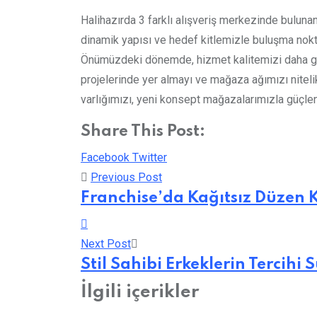
Halihazırda 3 farklı alışveriş merkezinde bulunan
dinamik yapısı ve hedef kitlemizle buluşma nokta
Önümüzdeki dönemde, hizmet kalitemizi daha gen
projelerinde yer almayı ve mağaza ağımızı niteli
varlığımızı, yeni konsept mağazalarımızla güçlen
Share This Post:
LinkedIn
Whatsapp
Print
Share
Facebook
Twitter
via
Previous Post
Email
Franchise’da Kağıtsız Düzen 
Next Post
Stil Sahibi Erkeklerin Tercihi 
İlgili içerikler