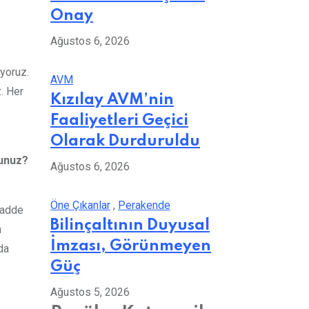
Onay
Ağustos 6, 2026
uyoruz.
AVM
. Her
Kızılay AVM’nin
Faaliyetleri Geçici
Olarak Durduruldu
sunuz?
Ağustos 6, 2026
Öne Çıkanlar
,
Perakende
madde
Bilinçaltının Duyusal
n
İmzası, Görünmeyen
da
Güç
Ağustos 5, 2026