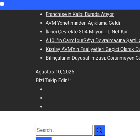
Skip
Franchise’in Kalbi Burada Atıyor
to
AVM Yönetiminden Açıklama Geldi
content
İkinci Çeyrekte 304 Milyon TL Net Kâr
A101’in CarrefourSA’yı Devralmasına Şartlı
Kızılay AVM’nin Faaliyetleri Geçici Olarak D
Bilinçaltının Duyusal İmzası, Görünmeyen G
Ağustos 10, 2026
Bizi Takip Edin! :
E-dergi