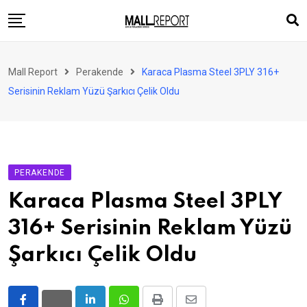
Skip
to
content
AVM
Mall Report
Perakende
Karaca Plasma Steel 3PLY 316+
Perakende
Serisinin Reklam Yüzü Şarkıcı Çelik Oldu
Franchise
Eğlence
FinTech
PERAKENDE
Ürün ve Hizmet
Karaca Plasma Steel 3PLY
Enerji
316+ Serisinin Reklam Yüzü
Haber
Şarkıcı Çelik Oldu
Gündem
Atamalar