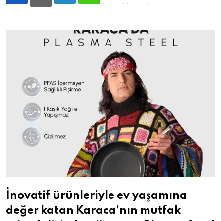
LinkedIn
Whatsapp
Print
Share
via
Email
İnovatif ürünleriyle ev yaşamına
değer katan Karaca’nın mutfak