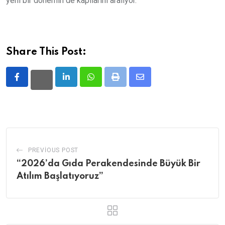
yeni bir dönemin de kapılarını aralıyor.
Share This Post:
LinkedIn
Whatsapp
Print
Share
via
Email
PREVIOUS POST
“2026’da Gıda Perakendesinde Büyük Bir
Atılım Başlatıyoruz”