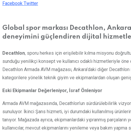
LinkedIn
Whatsapp
Print
Share
Facebook
Twitter
via
Email
Global spor markası Decathlon, Ankara
deneyimini güçlendiren dijital hizmetler
Decathlon
, sporu herkes için erişilebilir kılma misyonu doğru
sunduğu yenilikçi konsept ve kullanıcı odaklı hizmetleriyle öne 
Decathlon Armada AVM mağazası, Ankara’daki diğer Decathlon mağa
kategorilere yönelik teknik giyim ve ekipmanlardan oluşan geniş 
Eski Ekipmanlar Değerleniyor, İsraf Önleniyor
Armada AVM mağazasında, Decathlon’un sürdürülebilirlik vizyonu
sunuluyor. İkinci Şans hizmeti, iyi durumdaki kullanılmış ürünleri
tanıyor. Mağazada ayrıca, ekipmanlardaki yıpranmış parçaların y
kullanıcılar, mevcut ekipmanlarını yenileme veya bakım yapma seç