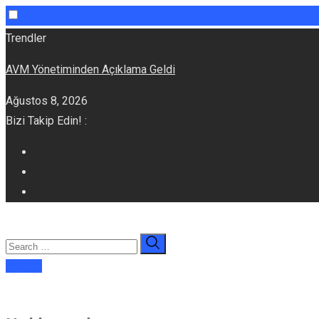
Skip
Trendler
to
AVM Yönetiminden Açıklama Geldi
content
Ağustos 8, 2026
Bizi Takip Edin! :
E-dergi