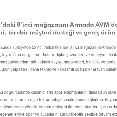
’daki 8’inci mağazasını Armada AVM’de 
i, birebir müşteri desteği ve geniş ürün 
ltusunda Türkiye’de 52’nci, Ankara’da ise 8’inci mağazasını Arma
çıkıyor. Ürün sergileme düzeni, dijital çözümleri ve deneyim alanl
zalarından farklı olarak kayak, snowboard, binicilik ve tenis gi
ürün yelpazesi, daha teknik ve kapsamlı çözümler arayan kullanıcı
 doğrultusunda kullanıcıların spor ekipmanlarını daha uzun süre 
n kontrollü bir süreçle tekrar satışa sunulmasını sağlarken, Buyback
enilenmesine yönelik onarım atölyesi ile tenis raketleri için kor
enekleriyle spor yolculuklarını sürdürülebilir şekilde devam etti