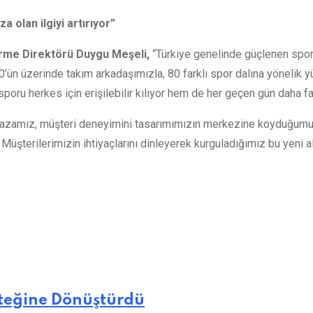
 olan ilgiyi artırıyor”
irme Direktörü Duygu Meşeli,
“Türkiye genelinde güçlenen spor bi
0’ün üzerinde takım arkadaşımızla, 80 farklı spor dalına yönelik y
ru herkes için erişilebilir kılıyor hem de her geçen gün daha faz
ğazamız, müşteri deneyimini tasarımımızın merkezine koyduğumuz öz
 Müşterilerimizin ihtiyaçlarını dinleyerek kurguladığımız bu yeni
steğine Dönüştürdü