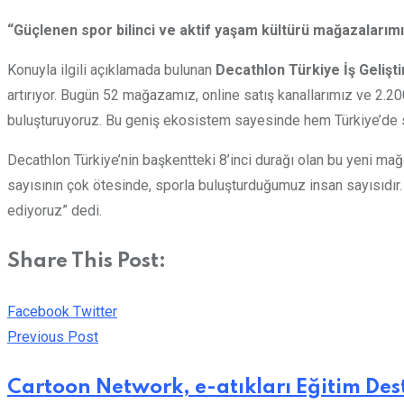
“Güçlenen spor bilinci ve aktif yaşam kültürü mağazalarımıza
Konuyla ilgili açıklamada bulunan
Decathlon Türkiye İş Gelişt
artırıyor. Bugün 52 mağazamız, online satış kanallarımız ve 2.20
buluşturuyoruz. Bu geniş ekosistem sayesinde hem Türkiye’de spo
Decathlon Türkiye’nin başkentteki 8’inci durağı olan bu yeni ma
sayısının çok ötesinde, sporla buluşturduğumuz insan sayısıdır.
ediyoruz” dedi.
Share This Post:
LinkedIn
Whatsapp
Print
Share
Facebook
Twitter
via
Previous Post
Email
Cartoon Network, e-atıkları Eğitim De