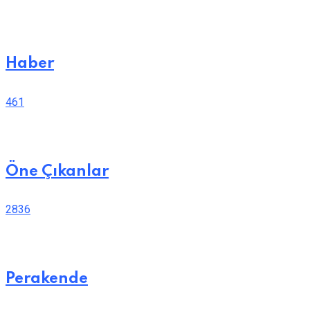
Haber
461
Öne Çıkanlar
2836
Perakende