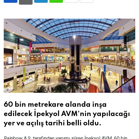
LinkedIn
Whatsapp
Print
Share
via
Email
60 bin metrekare alanda inşa
edilecek İpekyol AVM’nin yapılacağı
yer ve açılış tarihi belli oldu.
Rainbow A.Ş. tarafından yapımı süren İpekyol AVM, 60 bin