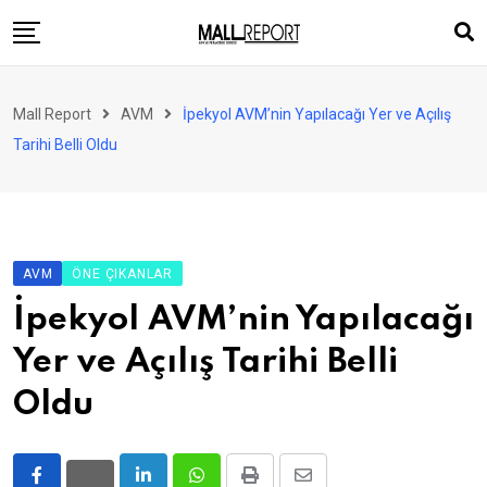
Skip
to
content
AVM
Mall Report
AVM
İpekyol AVM’nin Yapılacağı Yer ve Açılış
Perakende
Tarihi Belli Oldu
Franchise
Eğlence
FinTech
AVM
ÖNE ÇIKANLAR
Ürün ve Hizmet
İpekyol AVM’nin Yapılacağı
Enerji
Yer ve Açılış Tarihi Belli
Haber
Oldu
Gündem
Atamalar