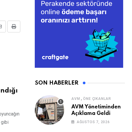
Share
Print
via
Email
SON HABERLER
andığı
,
AVM
ÖNE ÇIKANLAR
AVM Yönetiminden
Açıklama Geldi
 oyuncağın
 gibi
AĞUSTOS 7, 2026