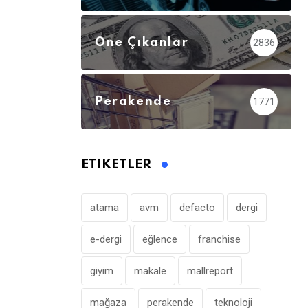
Öne Çıkanlar
2836
Perakende
1771
ETIKETLER
atama
avm
defacto
dergi
e-dergi
eğlence
franchise
giyim
makale
mallreport
mağaza
perakende
teknoloji