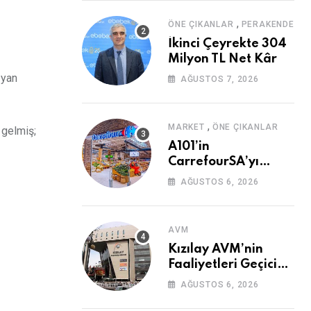
,
ÖNE ÇIKANLAR
PERAKENDE
İkinci Çeyrekte 304
Milyon TL Net Kâr
 yan
AĞUSTOS 7, 2026
,
MARKET
ÖNE ÇIKANLAR
 gelmiş;
A101’in
CarrefourSA’yı
Devralmasına Şartlı
AĞUSTOS 6, 2026
Onay
AVM
Kızılay AVM’nin
Faaliyetleri Geçici
Olarak Durduruldu
AĞUSTOS 6, 2026