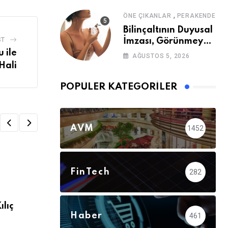
,
ÖNE ÇIKANLAR
PERAKENDE
Bilinçaltının Duyusal
ST
İmzası, Görünmeyen
Güç
 ile
AĞUSTOS 5, 2026
Hali
POPÜLER KATEGORILER
AVM
1452
FinTech
282
,
HABER
ÖNE ÇIKANLAR
ılıç
Balparmak, İSO İkinci 500 Büyük Sanayi
Haber
461
Listesindeki Yerini