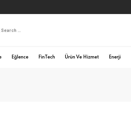
e
Eğlence
FinTech
Ürün Ve Hizmet
Enerji