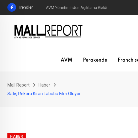
Skip
Trendler
AVM Yönetiminden Açıklama Geldi
to
content
AVM
Perakende
Franchis
Mall Report
Haber
Satış Rekoru Kıran Labubu Film Oluyor
HABER