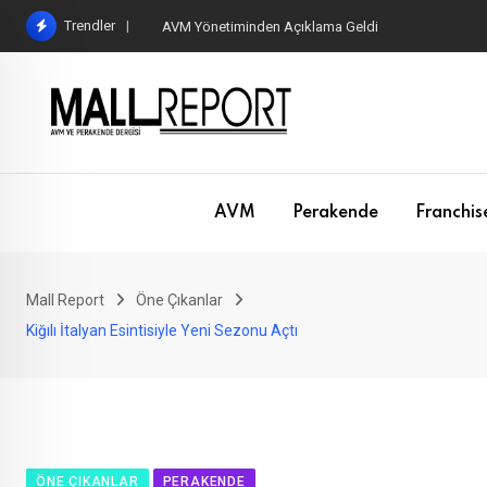
Skip
Trendler
AVM Yönetiminden Açıklama Geldi
to
content
AVM
Perakende
Franchis
Mall Report
Öne Çıkanlar
Kiğılı İtalyan Esintisiyle Yeni Sezonu Açtı
ÖNE ÇIKANLAR
PERAKENDE