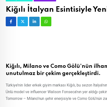
Kiğılı İtalyan Esintisiyle Ye
LinkedIn
Whatsapp
Kiğılı, Milano ve Como Gölü’nün ilha
unutulmaz bir çekim gerçekleştirdi
.
Türkiye’nin lider erkek giyim markası Kiğılı, bu sezon İtalya’
Ünlü model ve influencer Walison Fonseca’nın yer aldığı çekiml
Tomorrow – Milano’nun şehir enerjisiyle ve Como Gölü’nün zar