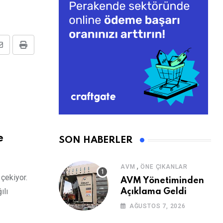
Share
Print
via
Email
e
SON HABERLER
,
AVM
ÖNE ÇIKANLAR
 çekiyor.
AVM Yönetiminden
ılı
Açıklama Geldi
AĞUSTOS 7, 2026