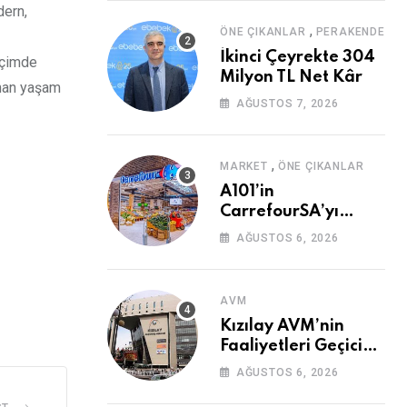
dern,
,
ÖNE ÇIKANLAR
PERAKENDE
İkinci Çeyrekte 304
biçimde
Milyon TL Net Kâr
anan yaşam
AĞUSTOS 7, 2026
,
MARKET
ÖNE ÇIKANLAR
A101’in
CarrefourSA’yı
Devralmasına Şartlı
AĞUSTOS 6, 2026
Onay
AVM
Kızılay AVM’nin
Faaliyetleri Geçici
Olarak Durduruldu
AĞUSTOS 6, 2026