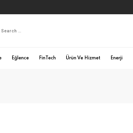
e
Eğlence
FinTech
Ürün Ve Hizmet
Enerji