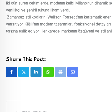
İki gün süren çekimlerde, modanın kalbi Milano’nun dinamik şe
yenilikçi ve şehirli ruhuna ilham verdi.
Zamansız stil kodlarını Walison Fonseca’nın karizmatik enerjis
yansıtıyor. Kiğılı’nın modern tasarımları, fonksiyonel detayl
tarzına eşlik ediyor. Her karede, markanın özgüveni ve stil anl
Share This Post:
LinkedIn
Whatsapp
Print
Share
via
Email