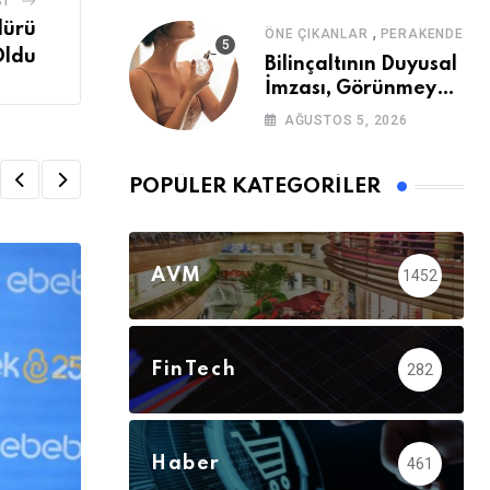
ST
dürü
,
ÖNE ÇIKANLAR
PERAKENDE
ldu
Bilinçaltının Duyusal
İmzası, Görünmeyen
Güç
AĞUSTOS 5, 2026
POPÜLER KATEGORILER
AVM
1452
FinTech
282
Haber
461