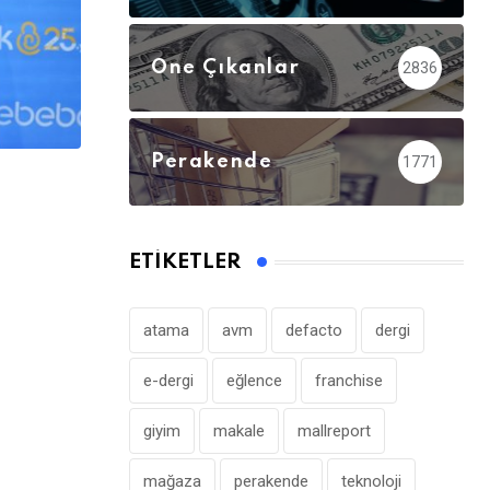
Öne Çıkanlar
2836
Perakende
1771
,
MARKET
ÖNE ÇIKANLAR
A101’in CarrefourSA’yı Devralmasına Şar
ETIKETLER
atama
avm
defacto
dergi
e-dergi
eğlence
franchise
giyim
makale
mallreport
mağaza
perakende
teknoloji