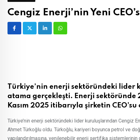
Cengiz Enerji’nin Yeni CEO
LinkedIn
Whatsapp
Türkiye’nin enerji sektöründeki lider 
atama gerçekleşti. Enerji sektöründe 
Kasım 2025 itibarıyla şirketin CEO’su
Türkiye’nin enerji sektöründeki lider kuruluşlarından Cengiz E
Ahmet Türkoğlu oldu. Türkoğlu, kariyeri boyunca petrol ve doğ
yapılandırılmasına, yenilenebilir enerji sertifika sistemlerinin