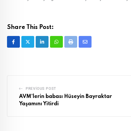
Share This Post:
LinkedIn
Whatsapp
Print
Share
via
Email
PREVIOUS POST
AVM’lerin babası Hüseyin Bayraktar
Yaşamını Yitirdi