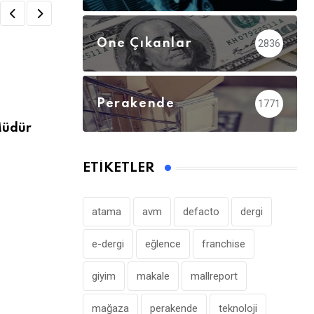
Öne Çıkanlar
2836
,
ATAMALAR
ÖNE ÇIKANLAR
Perakende
1771
Müdür
CarrefourSA’da CEO Görevi Hatice Evre
ETIKETLER
atama
avm
defacto
dergi
e-dergi
eğlence
franchise
giyim
makale
mallreport
mağaza
perakende
teknoloji