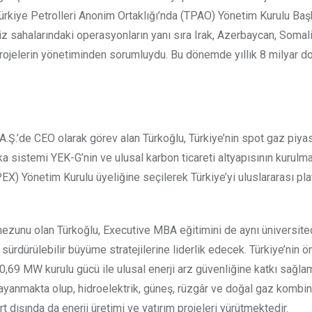
Türkiye Petrolleri Anonim Ortaklığı’nda (TPAO) Yönetim Kurulu Baş
iz sahalarındaki operasyonların yanı sıra Irak, Azerbaycan, Somali
rojelerin yönetiminden sorumluydu. Bu dönemde yıllık 8 milyar do
A.Ş.’de CEO olarak görev alan Türkoğlu, Türkiye’nin spot gaz piyas
fika sistemi YEK-G’nin ve ulusal karbon ticareti altyapısının kurul
OPEX) Yönetim Kurulu üyeliğine seçilerek Türkiye’yi uluslararası p
r mezunu olan Türkoğlu, Executive MBA eğitimini de aynı üniversit
 sürdürülebilir büyüme stratejilerine liderlik edecek. Türkiye’nin 
20,69 MW kurulu gücü ile ulusal enerji arz güvenliğine katkı sağlam
dayanmakta olup, hidroelektrik, güneş, rüzgâr ve doğal gaz kombi
t dışında da enerji üretimi ve yatırım projeleri yürütmektedir.