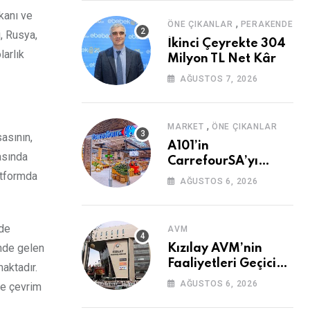
kanı ve
,
ÖNE ÇIKANLAR
PERAKENDE
, Rusya,
İkinci Çeyrekte 304
larlık
Milyon TL Net Kâr
AĞUSTOS 7, 2026
,
MARKET
ÖNE ÇIKANLAR
asının,
A101’in
masında
CarrefourSA’yı
latformda
Devralmasına Şartlı
AĞUSTOS 6, 2026
Onay
ede
AVM
önde gelen
Kızılay AVM’nin
Faaliyetleri Geçici
aktadır.
Olarak Durduruldu
AĞUSTOS 6, 2026
ne çevrim