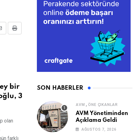
Share
Print
via
Email
ey bir
SON HABERLER
oğlu, 3
,
AVM
ÖNE ÇIKANLAR
AVM Yönetiminden
Açıklama Geldi
ip olan
n
AĞUSTOS 7, 2026
ün farklı