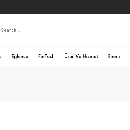
e
Eğlence
FinTech
Ürün Ve Hizmet
Enerji