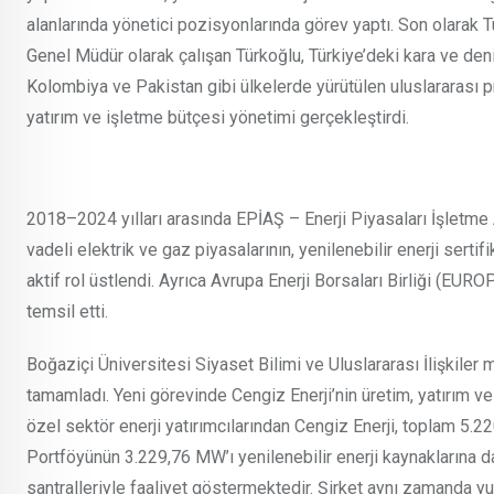
alanlarında yönetici pozisyonlarında görev yaptı. Son olarak 
Genel Müdür olarak çalışan Türkoğlu, Türkiye’deki kara ve den
Kolombiya ve Pakistan gibi ülkelerde yürütülen uluslararası p
yatırım ve işletme bütçesi yönetimi gerçekleştirdi.
2018–2024 yılları arasında EPİAŞ – Enerji Piyasaları İşletme 
vadeli elektrik ve gaz piyasalarının, yenilenebilir enerji serti
aktif rol üstlendi. Ayrıca Avrupa Enerji Borsaları Birliği (EUR
temsil etti.
Boğaziçi Üniversitesi Siyaset Bilimi ve Uluslararası İlişkile
tamamladı. Yeni görevinde Cengiz Enerji’nin üretim, yatırım ve
özel sektör enerji yatırımcılarından Cengiz Enerji, toplam 5.2
Portföyünün 3.229,76 MW’ı yenilenebilir enerji kaynaklarına 
santralleriyle faaliyet göstermektedir. Şirket aynı zamanda yur