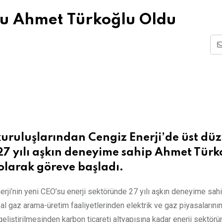
’su Ahmet Türkoğlu Oldu
kuruluşlarından Cengiz Enerji’de üst düz
27 yılı aşkın deneyime sahip Ahmet Türk
 olarak göreve başladı.
nerji’nin yeni CEO’su enerji sektöründe 27 yılı aşkın deneyime sah
al gaz arama-üretim faaliyetlerinden elektrik ve gaz piyasalarını
 geliştirilmesinden karbon ticareti altyapısına kadar enerji sektörün