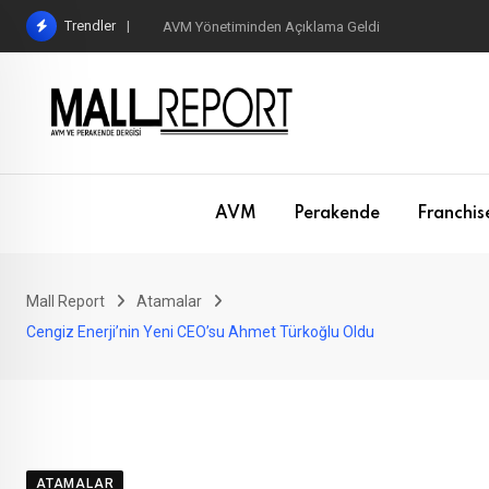
Skip
Trendler
AVM Yönetiminden Açıklama Geldi
to
content
AVM
Perakende
Franchis
Mall Report
Atamalar
Cengiz Enerji’nin Yeni CEO’su Ahmet Türkoğlu Oldu
ATAMALAR