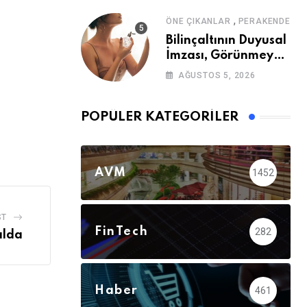
,
ÖNE ÇIKANLAR
PERAKENDE
Bilinçaltının Duyusal
İmzası, Görünmeyen
Güç
AĞUSTOS 5, 2026
POPÜLER KATEGORILER
AVM
1452
ST
FinTech
282
ılda
Haber
461