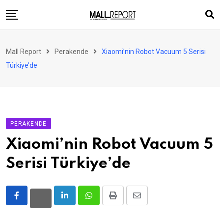
Skip
to
content
AVM
Mall Report
Perakende
Xiaomi’nin Robot Vacuum 5 Serisi
Perakende
Türkiye’de
Franchise
Eğlence
FinTech
PERAKENDE
Ürün ve Hizmet
Xiaomi’nin Robot Vacuum 5
Enerji
Serisi Türkiye’de
Haber
Gündem
LinkedIn
Whatsapp
Print
Share
Atamalar
via