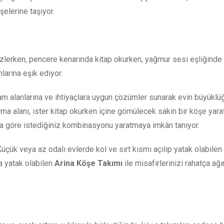
şelerine taşıyor.
i izlerken, pencere kenarında kitap okurken, yağmur sesi eşliğinde
larına eşik ediyor.
şam alanlarına ve ihtiyaçlara uygun çözümler sunarak evin büyükl
urma alanı, ister kitap okurken içine gömülecek sakin bir köşe yara
ına göre istediğiniz kombinasyonu yaratmaya imkân tanıyor.
üçük veya az odalı evlerde kol ve sırt kısmı açılıp yatak olabilen
 yatak olabilen
Arina Köşe Takımı
ile misafirlerinizi rahatça ağır