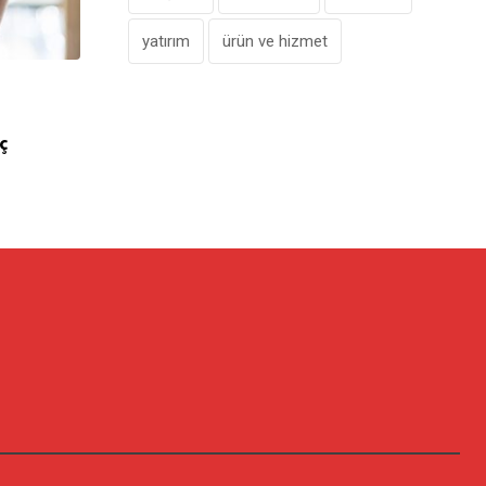
yatırım
ürün ve hizmet
,
ÖNE ÇIKANLAR
PERAKENDE
ç
Penti, Yeni Mağazasını Galataport’ta Aç