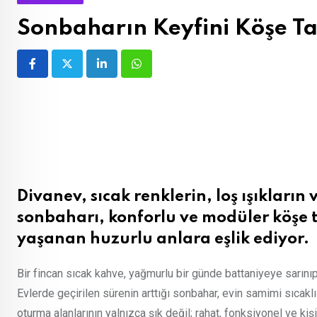
Sonbaharın Keyfini Köşe T
LinkedIn
Whatsapp
Divanev, sıcak renklerin, loş ışıkların
sonbaharı, konforlu ve modüler köşe t
yaşanan huzurlu anlara eşlik ediyor.
Bir fincan sıcak kahve, yağmurlu bir günde battaniyeye sarını
Evlerde geçirilen sürenin arttığı sonbahar, evin samimi sıcakl
oturma alanlarının yalnızca şık değil; rahat, fonksiyonel ve k