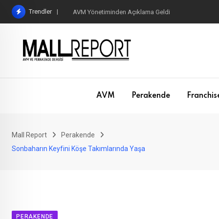
Skip
Trendler
AVM Yönetiminden Açıklama Geldi
to
content
AVM
Perakende
Franchis
Mall Report
Perakende
Sonbaharın Keyfini Köşe Takımlarında Yaşa
PERAKENDE