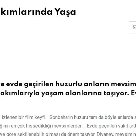
akımlarında Yaşa
 ve evde geçirilen huzurlu anların mevsim
akımlarıyla yaşam alanlarına taşıyor. E
p izlenen bir film keyfi… Sonbaharın huzuru tam da böyle anlarda 
ığının en çok hissedildiği mevsimlerden… Evde geçirilen vakit artt
işiye göre şekillenebilir olması da önem taşıyor. Divanev, mevsimin