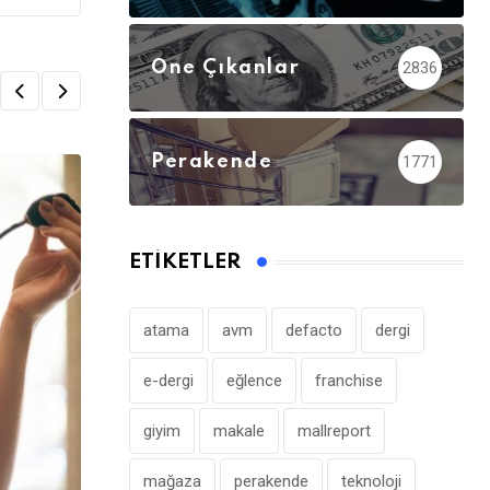
Öne Çıkanlar
2836
Perakende
1771
ETIKETLER
atama
avm
defacto
dergi
e-dergi
eğlence
franchise
giyim
makale
mallreport
mağaza
perakende
teknoloji