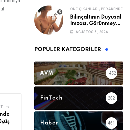
bir mobilya
,
al
ÖNE ÇIKANLAR
PERAKENDE
Bilinçaltının Duyusal
İmzası, Görünmeyen
Güç
AĞUSTOS 5, 2026
POPÜLER KATEGORILER
AVM
1452
FinTech
282
ST
inde
üşüş
Haber
461