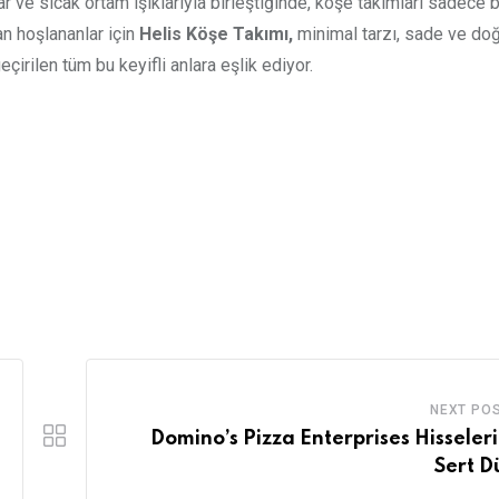
 ve sıcak ortam ışıklarıyla birleştiğinde, köşe takımları sadece 
dan hoşlananlar için
Helis Köşe Takımı,
minimal tarzı, sade ve doğ
irilen tüm bu keyifli anlara eşlik ediyor.
NEXT PO
Domino’s Pizza Enterprises Hisseler
Sert D