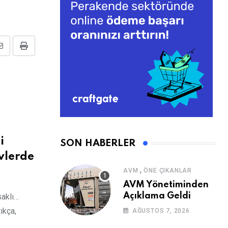
Share
Print
via
Email
i
SON HABERLER
vlerde
,
AVM
ÖNE ÇIKANLAR
AVM Yönetiminden
Açıklama Geldi
saklı…
ıkça,
AĞUSTOS 7, 2026