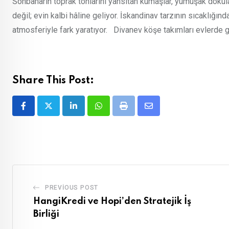
Sonbaharın toprak tonlarını yansıtan kumaşlar, yumuşak dokular
değil; evin kalbi hâline geliyor. İskandinav tarzının sıcaklığın
atmosferiyle fark yaratıyor. Divanev köşe takımları evlerde geç
Share This Post:
LinkedIn
Whatsapp
Print
Share
via
Email
PREVIOUS POST
HangiKredi ve Hopi’den Stratejik İş
Birliği