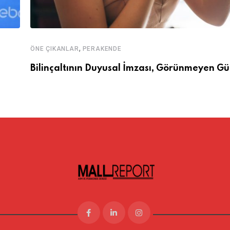
,
ÖNE ÇIKANLAR
PERAKENDE
Bilinçaltının Duyusal İmzası, Görünmeyen Gü