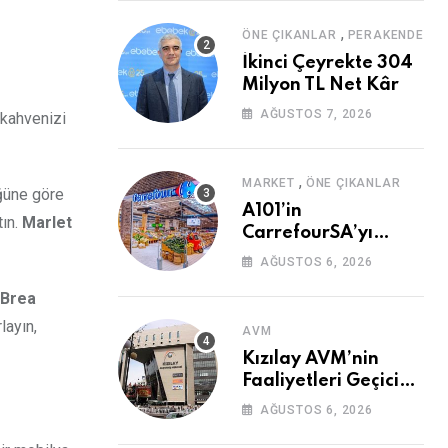
,
ÖNE ÇIKANLAR
PERAKENDE
İkinci Çeyrekte 304
Milyon TL Net Kâr
AĞUSTOS 7, 2026
 kahvenizi
,
MARKET
ÖNE ÇIKANLAR
üğüne göre
A101’in
tın.
Marlet
CarrefourSA’yı
Devralmasına Şartlı
AĞUSTOS 6, 2026
Onay
Brea
layın,
AVM
Kızılay AVM’nin
Faaliyetleri Geçici
Olarak Durduruldu
AĞUSTOS 6, 2026