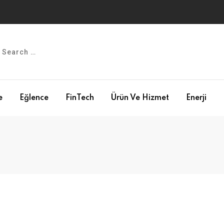
e
Eğlence
FinTech
Ürün Ve Hizmet
Enerji