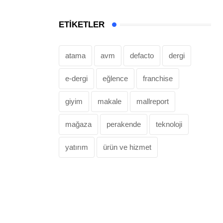
ETIKETLER
atama
avm
defacto
dergi
e-dergi
eğlence
franchise
giyim
makale
mallreport
mağaza
perakende
teknoloji
yatırım
ürün ve hizmet
,
ÖNE ÇIKANLAR
PERAKENDE