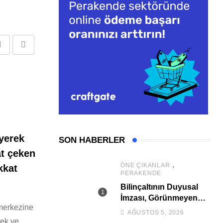
Share
Print
via
Email
yerek
SON HABERLER
at çeken
,
ÖNE ÇIKANLAR
kkat
PERAKENDE
Bilinçaltının Duyusal
İmzası, Görünmeyen
 merkezine
Güç
AĞUSTOS 5, 2026
çek ve