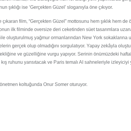
un şıklığı ise ‘Gerçekten Güzel’ sloganıyla öne çıkıyor.
e çıkaran film, “Gerçekten Güzel” mottosunu hem şıklık hem de 
nun ilk filminde oversize deri ceketinden süet tasarımlara uzana
kâ ile oluşturulmuş yağmur ormanlarından New York sokaklarına
nelerin gerçek olup olmadığını sorgulatıyor. Yapay zekâyla oluşt
ekliğine ve güzelliğine vurgu yapıyor. Serinin önümüzdeki hafta
 kış ruhunu yansıtacak ve Paris temalı AI sahneleriyle izleyiciyi 
 yönetmen koltuğunda Onur Somer oturuyor.