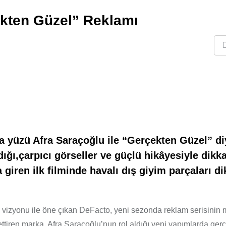
ekten Güzel” Reklamı
 yüzü Afra Saraçoğlu ile “Gerçekten Güzel” di
ldığı,çarpıcı görseller ve güçlü hikâyesiyle dikk
giren ilk filminde havalı dış giyim parçaları di
 vizyonu ile öne çıkan DeFacto, yeni sezonda reklam serisinin
z ettiren marka, Afra Saraçoğlu’nun rol aldığı yeni yapımlarda ger