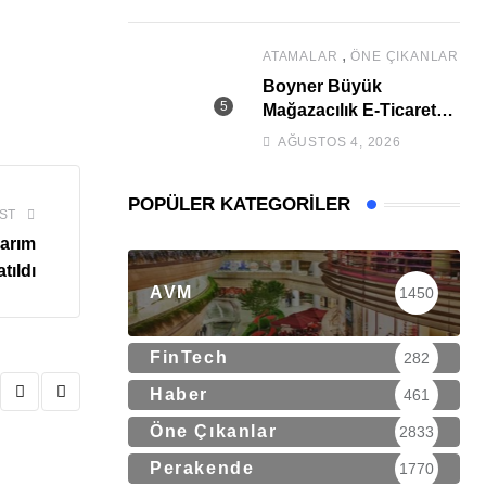
,
ATAMALAR
ÖNE ÇIKANLAR
Boyner Büyük
Mağazacılık E-Ticaret
Genel Müdür Yardımcısı
AĞUSTOS 4, 2026
Mazhar Özsoy Oldu
POPÜLER KATEGORILER
ST
sarım
tıldı
AVM
1450
FinTech
282
Haber
461
Öne Çıkanlar
2833
Perakende
1770