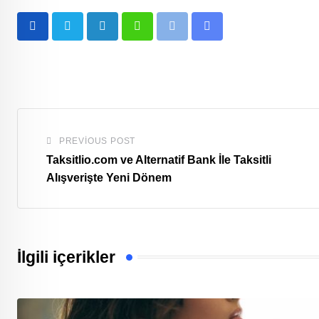
LinkedIn
Whatsapp
Print
Share
via
Email
PREVIOUS POST
Taksitlio.com ve Alternatif Bank İle Taksitli
Alışverişte Yeni Dönem
İlgili içerikler