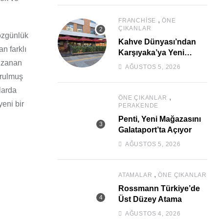
,
FRANCHISE
ÖNE
ÇIKANLAR
özgünlük
Kahve Dünyası’ndan
n farklı
Karşıyaka’ya Yeni
 uzanan
Mağaza
AĞUSTOS 5, 2026
urulmuş
larda
,
ÖNE ÇIKANLAR
yeni bir
PERAKENDE
Penti, Yeni Mağazasını
Galataport’ta Açıyor
AĞUSTOS 5, 2026
,
ATAMALAR
ÖNE ÇIKANLAR
Rossmann Türkiye’de
Üst Düzey Atama
AĞUSTOS 4, 2026