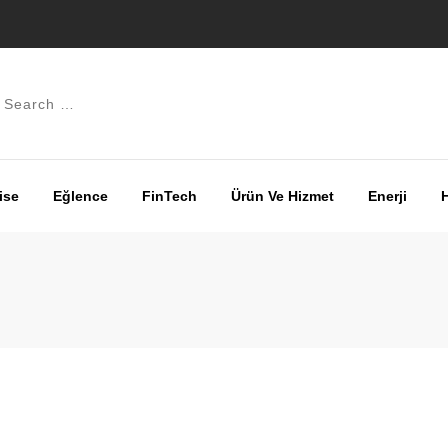
ise
Eğlence
FinTech
Ürün Ve Hizmet
Enerji