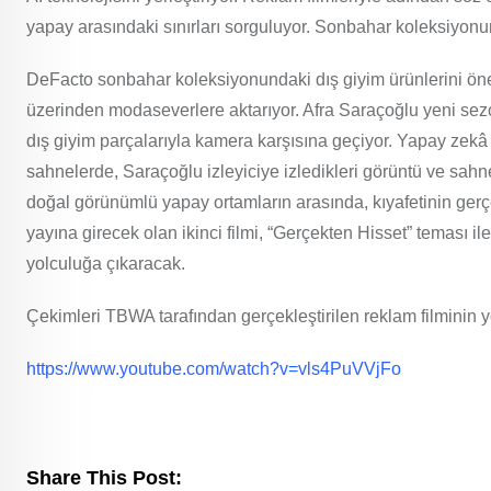
yapay arasındaki sınırları sorguluyor. Sonbahar koleksiyonun
DeFacto sonbahar koleksiyonundaki dış giyim ürünlerini ön
üzerinden modaseverlere aktarıyor. Afra Saraçoğlu yeni sezo
dış giyim parçalarıyla kamera karşısına geçiyor. Yapay ze
sahnelerde, Saraçoğlu izleyiciye izledikleri görüntü ve sah
doğal görünümlü yapay ortamların arasında, kıyafetinin gerç
yayına girecek olan ikinci filmi, “Gerçekten Hisset” teması ile
yolculuğa çıkaracak.
Çekimleri TBWA tarafından gerçekleştirilen reklam filminin
https://www.youtube.com/watch?v=vls4PuVVjFo
Share This Post: