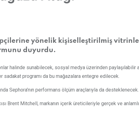
pçilerine yönelik kişiselleştirilmiş vitri
formunu duyurdu.
onlar halinde sunabilecek, sosyal medya üzerinden paylaşılabilir al
der sadakat programı da bu mağazalara entegre edilecek.
da Sephora’nın performans ölçüm araçlarıyla da desteklenecek.
nt Mitchell, markanın içerik üreticileriyle gerçek ve anlamlı bağ