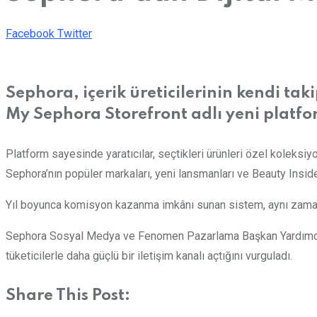
LinkedIn
Whatsapp
Print
Share
Facebook
Twitter
via
Email
Sephora, içerik üreticilerinin kendi taki
My Sephora Storefront adlı yeni plat
Platform sayesinde yaratıcılar, seçtikleri ürünleri özel koleksiy
Sephora’nın popüler markaları, yeni lansmanları ve Beauty Insi
Yıl boyunca komisyon kazanma imkânı sunan sistem, aynı zaman
Sephora Sosyal Medya ve Fenomen Pazarlama Başkan Yardımcısı Bre
tüketicilerle daha güçlü bir iletişim kanalı açtığını vurguladı.
Share This Post: