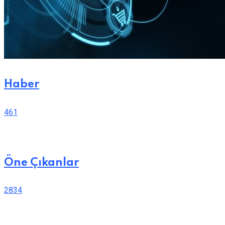
Haber
461
Öne Çıkanlar
2834