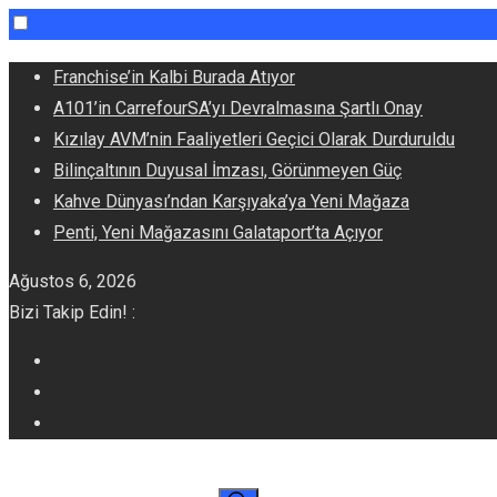
Skip
Franchise’in Kalbi Burada Atıyor
to
A101’in CarrefourSA’yı Devralmasına Şartlı Onay
content
Kızılay AVM’nin Faaliyetleri Geçici Olarak Durduruldu
Bilinçaltının Duyusal İmzası, Görünmeyen Güç
Kahve Dünyası’ndan Karşıyaka’ya Yeni Mağaza
Penti, Yeni Mağazasını Galataport’ta Açıyor
Ağustos 6, 2026
Bizi Takip Edin! :