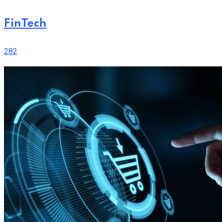
FinTech
282