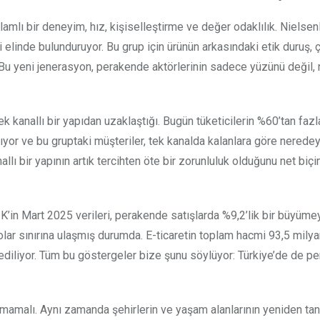
nlamlı bir deneyim, hız, kişiselleştirme ve değer odaklılık. Nielse
 elinde bulunduruyor. Bu grup için ürünün arkasındaki etik duruş, 
 Bu yeni jenerasyon, perakende aktörlerinin sadece yüzünü değil,
k kanallı bir yapıdan uzaklaştığı. Bugün tüketicilerin %60’tan faz
ıyor ve bu gruptaki müşteriler, tek kanalda kalanlara göre neredey
lı bir yapının artık tercihten öte bir zorunluluk olduğunu net biç
’in Mart 2025 verileri, perakende satışlarda %9,2’lik bir büyüme
dolar sınırına ulaşmış durumda. E-ticaretin toplam hacmi 93,5 milya
z ediliyor. Tüm bu göstergeler bize şunu söylüyor: Türkiye’de de 
unmamalı. Aynı zamanda şehirlerin ve yaşam alanlarının yeniden t