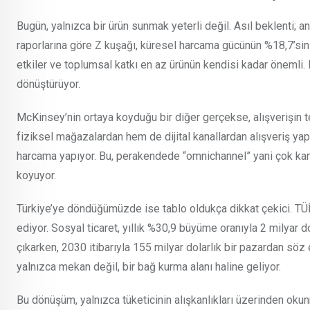
Bugün, yalnızca bir ürün sunmak yeterli değil. Asıl beklenti; a
raporlarına göre Z kuşağı, küresel harcama gücünün %18,7’sini
etkiler ve toplumsal katkı en az ürünün kendisi kadar önemli.
dönüştürüyor.
McKinsey’nin ortaya koyduğu bir diğer gerçekse, alışverişin te
fiziksel mağazalardan hem de dijital kanallardan alışveriş yap
harcama yapıyor. Bu, perakendede “omnichannel” yani çok kanal
koyuyor.
Türkiye’ye döndüğümüzde ise tablo oldukça dikkat çekici. TÜİK
ediyor. Sosyal ticaret, yıllık %30,9 büyüme oranıyla 2 milyar 
çıkarken, 2030 itibarıyla 155 milyar dolarlık bir pazardan sö
yalnızca mekan değil, bir bağ kurma alanı haline geliyor.
Bu dönüşüm, yalnızca tüketicinin alışkanlıkları üzerinden ok