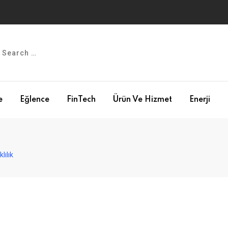
e
Eğlence
FinTech
Ürün Ve Hizmet
Enerji
lılık