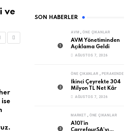
i ve
SON HABERLER
,
AVM
ÖNE ÇIKANLAR
AVM Yönetiminden
Share
Print
Açıklama Geldi
via
AĞUSTOS 7, 2026
Email
,
ÖNE ÇIKANLAR
PERAKENDE
İkinci Çeyrekte 304
Milyon TL Net Kâr
 her
AĞUSTOS 7, 2026
 ise
n
,
MARKET
ÖNE ÇIKANLAR
A101’in
ruz.
CarrefourSA’yı