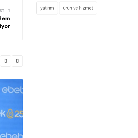
yatırım
ürün ve hizmet
ST
 Hem
iyor