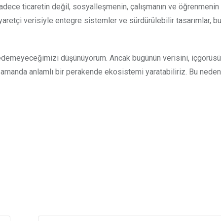
k sadece ticaretin değil, sosyalleşmenin, çalışmanın ve öğrenmenin
ziyaretçi verisiyle entegre sistemler ve sürdürülebilir tasarımlar, 
a edemeyeceğimizi düşünüyorum. Ancak bugünün verisini, içgörüs
 zamanda anlamlı bir perakende ekosistemi yaratabiliriz. Bu neden