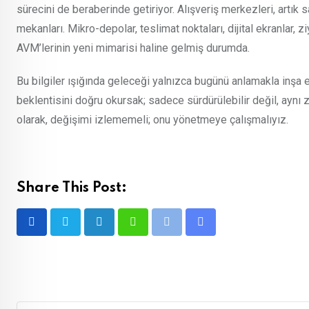
sürecini de beraberinde getiriyor. Alışveriş merkezleri, artı
mekanları. Mikro-depolar, teslimat noktaları, dijital ekranlar, 
AVM’lerinin yeni mimarisi haline gelmiş durumda.
Bu bilgiler ışığında geleceği yalnızca bugünü anlamakla inş
beklentisini doğru okursak; sadece sürdürülebilir değil, aynı
olarak, değişimi izlememeli; onu yönetmeye çalışmalıyız.
Share This Post:
LinkedIn
Whatsapp
Print
Share
via
Email