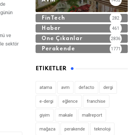
AVM
1452
 de
bugünün
FinTech
282
Haber
461
ünü ve
Öne Çıkanlar
2836
le sektör
Perakende
1771
ETIKETLER
atama
avm
defacto
dergi
e-dergi
eğlence
franchise
giyim
makale
mallreport
mağaza
perakende
teknoloji