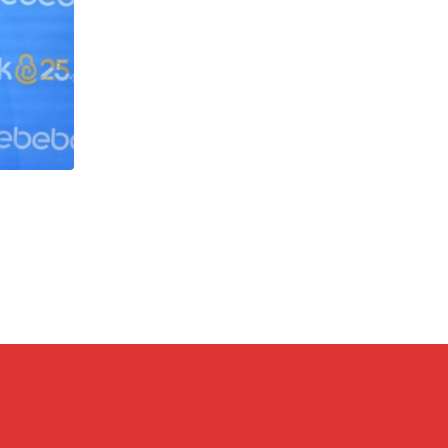
,
MARKET
ÖNE ÇIKANLAR
A101’in CarrefourSA’yı Devralmasına Şar