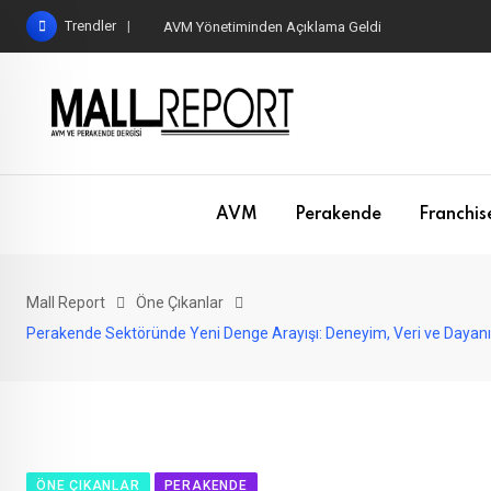
Skip
Trendler
AVM Yönetiminden Açıklama Geldi
to
content
AVM
Perakende
Franchis
Mall Report
Öne Çıkanlar
Perakende Sektöründe Yeni Denge Arayışı: Deneyim, Veri ve Dayanık
ÖNE ÇIKANLAR
PERAKENDE