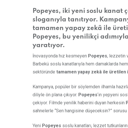
via
Email
Popeyes, iki yeni soslu kanat 
sloganıyla tanıtıyor. Kampany
tamamen yapay zekâ ile üretilm
Popeyes, bu yenilikçi adımıyl
yaratıyor.
İnovasyonda hız kesmeyen
Popeyes
, lezzetin 
Barbekü soslu kanatlarıyla hem damaklarda hem 
sektöründe
tamamen
yapay zekâ ile üretilen 
Kampanya, popüler bir söylemden ilhamla hazır
diliyle ön plana çıkıyor.
Popeyes
‘ın yepyeni sosl
çekiyor. Filmde yenilik haberini duyan herkesin
sahnelerle “Sen hangisine düşeceksin?” sorusu i
Yeni
Popeyes
soslu kanatları, lezzet tutkunların