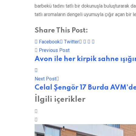
barbekü tadını tatlı bir dokunuşla buluşturarak d
tatlı aromaların dengeli uyumuyla çığır açan bir 
Share This Post:
LinkedIn
Whatsapp
Print
Share
Facebook
Twitter
via
Previous Post
Email
Avon ile her kirpik sahne ışığ
Next Post
Celal Şengör 17 Burda AVM’de
İlgili içerikler