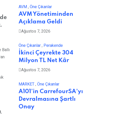
AVM
,
Öne Çıkanlar
AVM Yönetiminden
nde
Açıklama Geldi
.
Ağustos 7, 2026
Öne Çıkanlar
,
Perakende
 Ballı
İkinci Çeyrekte 304
ran
Milyon TL Net Kâr
Ağustos 7, 2026
ik
MARKET
,
Öne Çıkanlar
A101’in CarrefourSA’yı
Devralmasına Şartlı
Onay
t
,