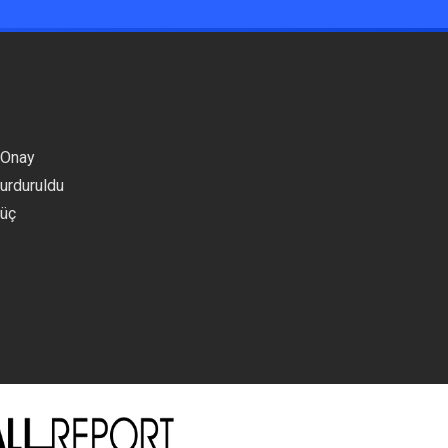
 Onay
Durduruldu
Güç