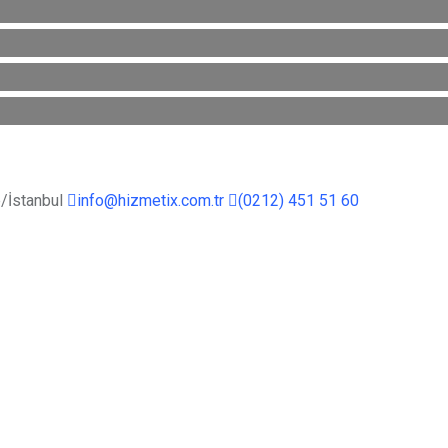
/İstanbul
info@hizmetix.com.tr
(0212) 451 51 60