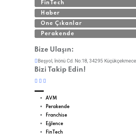
FinTech
Haber
Öne Çıkanlar
Perakende
Bize Ulaşın:
Beşyol, İnönü Cd. No:18, 34295 Küçükçekmece
Bizi Takip Edin!
AVM
Perakende
Franchise
Eğlence
FinTech