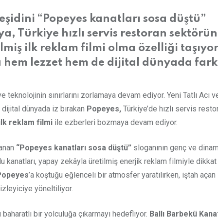
çeşidini “Popeyes kanatları sosa düştü”
a, Türkiye hızlı servis restoran sektörü
iş ilk reklam filmi olma özelliği taşıyor
a hem lezzet hem de dijital dünyada fark
ve teknolojinin sınırlarını zorlamaya devam ediyor. Yeni Tatlı Acı ve
dijital dünyada iz bırakan
Popeyes,
Türkiye’de hızlı servis resto
ilk reklam filmi
ile ezberleri bozmaya devam ediyor.
lanan
“Popeyes kanatları sosa düştü”
sloganının genç ve dinam
u kanatları, yapay zekâyla üretilmiş enerjik reklam filmiyle dikkat
Popeyes
’a koştuğu eğlenceli bir atmosfer yaratılırken, iştah açan
zleyiciye yöneltiliyor.
ı baharatlı bir yolculuğa çıkarmayı hedefliyor.
Ballı Barbekü Kana