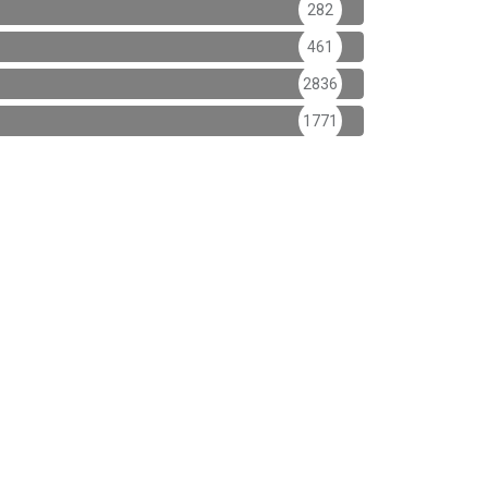
282
461
2836
1771