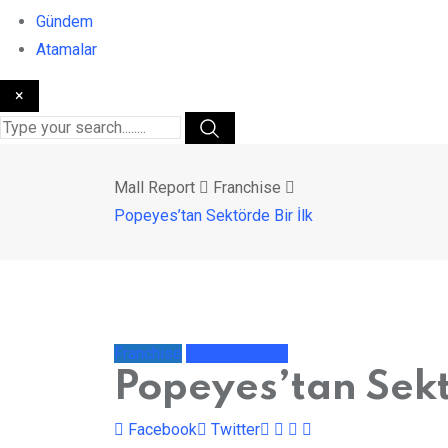
Gündem
Atamalar
×
Mall Report
Franchise
Popeyes’tan Sektörde Bir İlk
Franchise
Uncategorized
Popeyes’tan Sekt
LinkedIn
Whatsapp
Print
Share
Facebook
Twitter