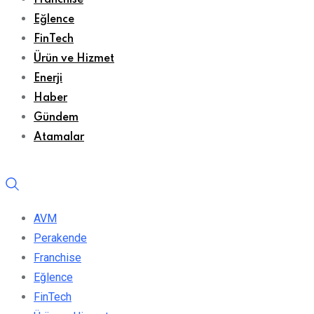
Franchise
Eğlence
FinTech
Ürün ve Hizmet
Enerji
Haber
Gündem
Atamalar
AVM
Perakende
Franchise
Eğlence
FinTech