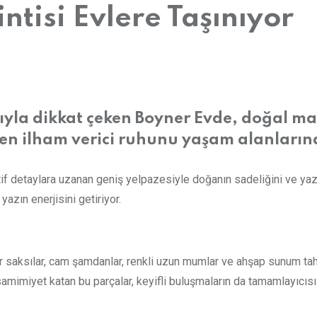
ntisi Evlere Taşınıyor
la dikkat çeken Boyner Evde, doğal mal
 en ilham verici ruhunu yaşam alanlarına
f detaylara uzanan geniş yelpazesiyle doğanın sadeliğini ve yaz m
azın enerjisini getiriyor.
lir saksılar, cam şamdanlar, renkli uzun mumlar ve ahşap sunum t
 samimiyet katan bu parçalar, keyifli buluşmaların da tamamlayıcısı