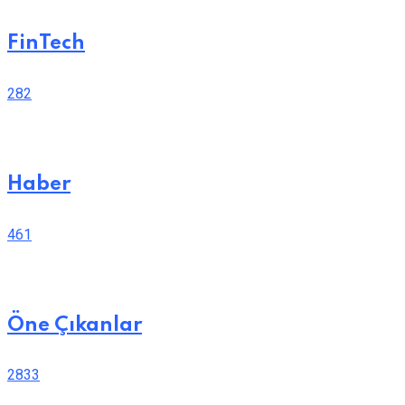
FinTech
282
Haber
461
Öne Çıkanlar
2833