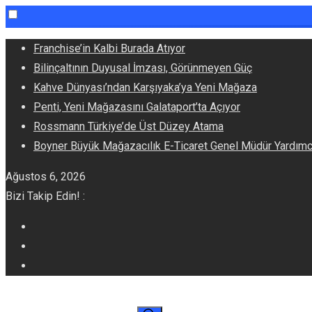
Skip
Franchise’in Kalbi Burada Atıyor
to
Bilinçaltının Duyusal İmzası, Görünmeyen Güç
content
Kahve Dünyası’ndan Karşıyaka’ya Yeni Mağaza
Penti, Yeni Mağazasını Galataport’ta Açıyor
Rossmann Türkiye’de Üst Düzey Atama
Boyner Büyük Mağazacılık E-Ticaret Genel Müdür Yardım
Ağustos 6, 2026
Bizi Takip Edin! :