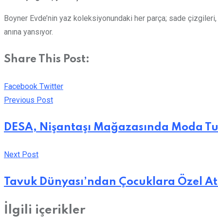
Boyner Evde’nin yaz koleksiyonundaki her parça; sade çizgileri, 
anına yansıyor.
Share This Post:
LinkedIn
Whatsapp
Print
Share
Facebook
Twitter
via
Previous Post
Email
DESA, Nişantaşı Mağazasında Moda Tutk
Next Post
Tavuk Dünyası’ndan Çocuklara Özel At
İlgili içerikler