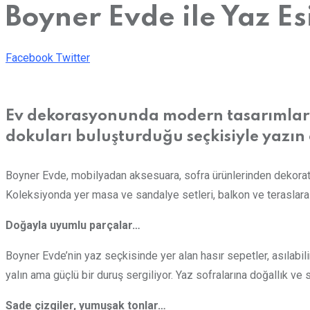
Boyner Evde ile Yaz Esi
LinkedIn
Whatsapp
Print
Share
Facebook
Twitter
via
Email
Ev dekorasyonunda modern tasarımlarıy
dokuları buluşturduğu seçkisiyle yazın
Boyner Evde, mobilyadan aksesuara, sofra ürünlerinden dekorati
Koleksiyonda yer masa ve sandalye setleri, balkon ve teraslara y
Doğayla uyumlu parçalar…
Boyner Evde’nin yaz seçkisinde yer alan hasır sepetler, asılabi
yalın ama güçlü bir duruş sergiliyor. Yaz sofralarına doğallık ve
Sade çizgiler, yumuşak tonlar…