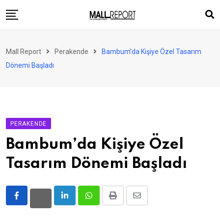
Skip
to
content
AVM
Mall Report
Perakende
Bambum’da Kişiye Özel Tasarım
Perakende
Dönemi Başladı
Franchise
Eğlence
FinTech
PERAKENDE
Ürün ve Hizmet
Bambum’da Kişiye Özel
Enerji
Tasarım Dönemi Başladı
Haber
Gündem
LinkedIn
Whatsapp
Print
Share
Atamalar
via