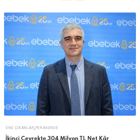
,
ÖNE ÇIKANLAR
PERAKENDE
İkinci Çeyrekte 304 Milyon TL Net Kâr