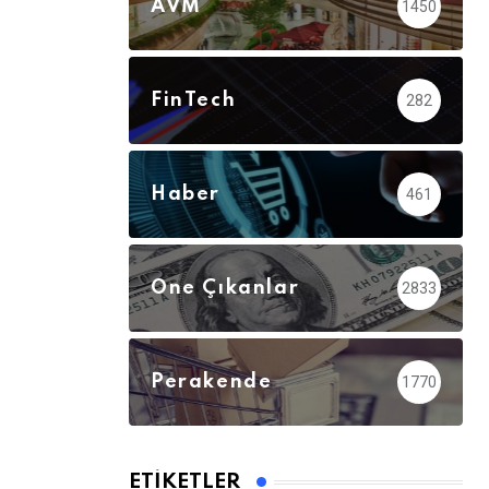
AVM
1450
FinTech
282
Haber
461
Öne Çıkanlar
2833
Perakende
1770
ETIKETLER