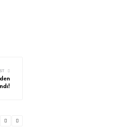
ST
rden
ndı!