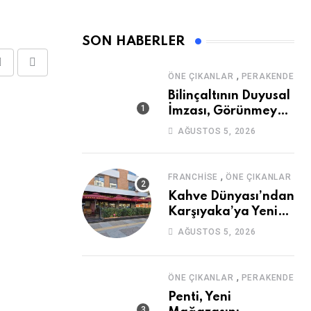
SON HABERLER
Share
Print
,
ÖNE ÇIKANLAR
PERAKENDE
via
Bilinçaltının Duyusal
Email
İmzası, Görünmeyen
Güç
AĞUSTOS 5, 2026
,
FRANCHISE
ÖNE ÇIKANLAR
Kahve Dünyası’ndan
Karşıyaka’ya Yeni
Mağaza
AĞUSTOS 5, 2026
,
ÖNE ÇIKANLAR
PERAKENDE
Penti, Yeni