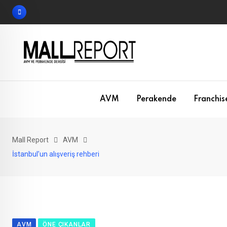
Skip
to
content
AVM
Perakende
Franchis
Mall Report
AVM
İstanbul’un alışveriş rehberi
AVM
ÖNE ÇIKANLAR