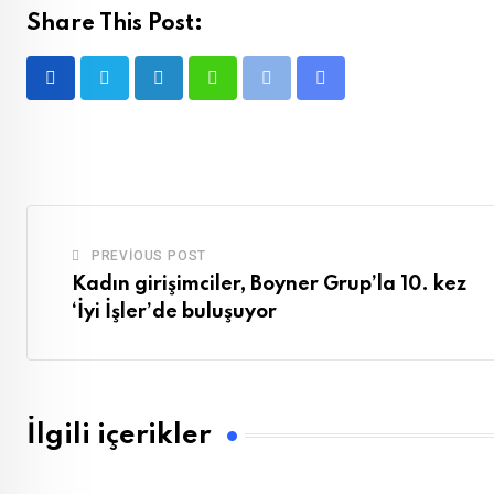
Share This Post:
LinkedIn
Whatsapp
Print
Share
via
Email
PREVIOUS POST
Kadın girişimciler, Boyner Grup’la 10. kez
‘İyi İşler’de buluşuyor
İlgili içerikler