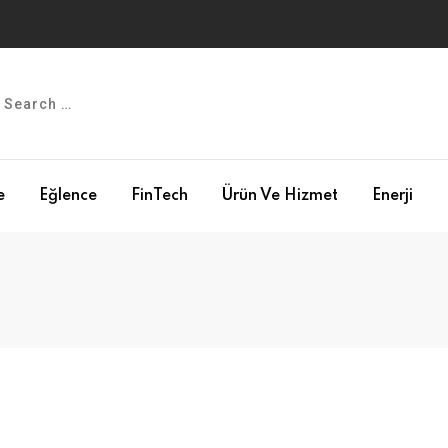
e
Eğlence
FinTech
Ürün Ve Hizmet
Enerji