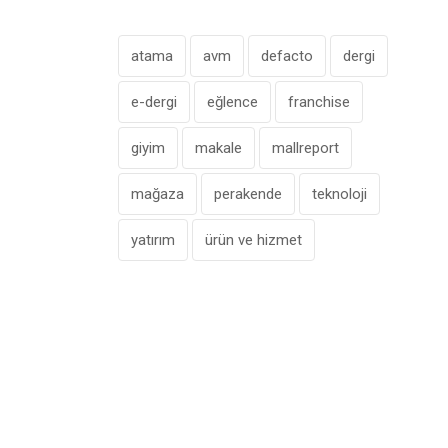
atama
avm
defacto
dergi
e-dergi
eğlence
franchise
giyim
makale
mallreport
mağaza
perakende
teknoloji
yatırım
ürün ve hizmet