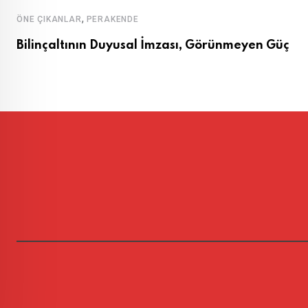
,
ÖNE ÇIKANLAR
PERAKENDE
Bilinçaltının Duyusal İmzası, Görünmeyen Güç