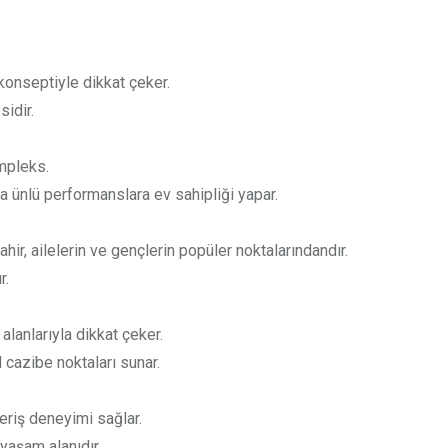
konseptiyle dikkat çeker.
idir.
ompleks.
 ünlü performanslara ev sahipliği yapar.
ir, ailelerin ve gençlerin popüler noktalarındandır.
r.
lanlarıyla dikkat çeker.
 cazibe noktaları sunar.
eriş deneyimi sağlar.
 yaşam alanıdır.