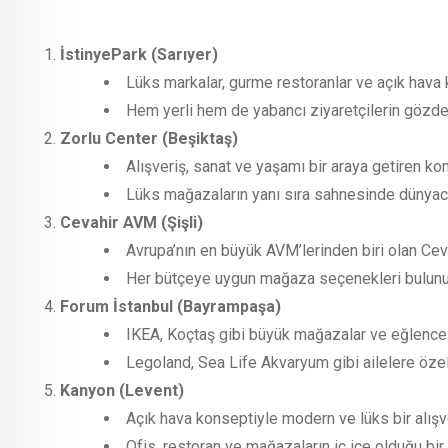
İstinyePark (Sarıyer)
Lüks markalar, gurme restoranlar ve açık hava 
Hem yerli hem de yabancı ziyaretçilerin gözdes
Zorlu Center (Beşiktaş)
Alışveriş, sanat ve yaşamı bir araya getiren k
Lüks mağazaların yanı sıra sahnesinde dünyaca
Cevahir AVM (Şişli)
Avrupa’nın en büyük AVM’lerinden biri olan Cevah
Her bütçeye uygun mağaza seçenekleri bulunu
Forum İstanbul (Bayrampaşa)
IKEA, Koçtaş gibi büyük mağazalar ve eğlence a
Legoland, Sea Life Akvaryum gibi ailelere özel
Kanyon (Levent)
Açık hava konseptiyle modern ve lüks bir alışv
Ofis, restoran ve mağazaların iç içe olduğu bir