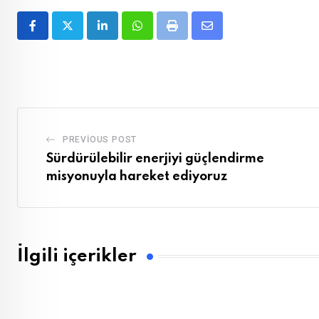
LinkedIn
Whatsapp
Print
Share
via
Email
PREVIOUS POST
Sürdürülebilir enerjiyi güçlendirme
misyonuyla hareket ediyoruz
İlgili içerikler