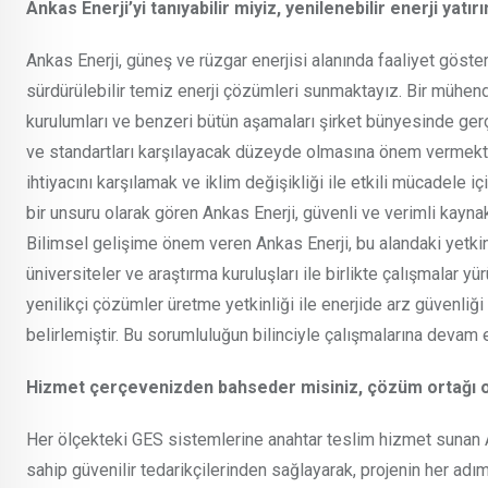
Ankas Enerji’yi tanıyabilir miyiz, yenilenebilir enerji yat
Ankas Enerji, güneş ve rüzgar enerjisi alanında faaliyet gös
sürdürülebilir temiz enerji çözümleri sunmaktayız. Bir mühendis
kurulumları ve benzeri bütün aşamaları şirket bünyesinde gerçek
ve standartları karşılayacak düzeyde olmasına önem vermektedi
ihtiyacını karşılamak ve iklim değişikliği ile etkili mücadele i
bir unsuru olarak gören Ankas Enerji, güvenli ve verimli kayna
Bilimsel gelişime önem veren Ankas Enerji, bu alandaki yetkinli
üniversiteler ve araştırma kuruluşları ile birlikte çalışmalar y
yenilikçi çözümler üretme yetkinliği ile enerjide arz güvenliğ
belirlemiştir. Bu sorumluluğun bilinciyle çalışmalarına devam 
Hizmet çerçevenizden bahseder misiniz, çözüm ortağı o
Her ölçekteki GES sistemlerine anahtar teslim hizmet sunan A
sahip güvenilir tedarikçilerinden sağlayarak, projenin her ad