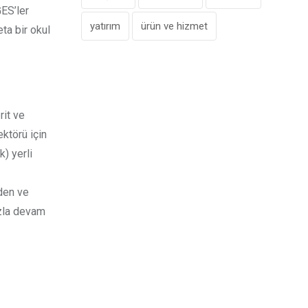
GES’ler
yatırım
ürün ve hizmet
ta bir okul
rit ve
ektörü için
) yerli
rden ve
ızla devam