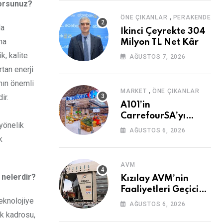
iyorsunuz?
,
ÖNE ÇIKANLAR
PERAKENDE
da
İkinci Çeyrekte 304
ha
Milyon TL Net Kâr
k, kalite
AĞUSTOS 7, 2026
tan enerji
anın önemli
,
MARKET
ÖNE ÇIKANLAR
ir.
A101’in
CarrefourSA’yı
 yönelik
Devralmasına Şartlı
AĞUSTOS 6, 2026
Onay
k
AVM
 nelerdir?
Kızılay AVM’nin
Faaliyetleri Geçici
eknolojiye
Olarak Durduruldu
AĞUSTOS 6, 2026
ik kadrosu,