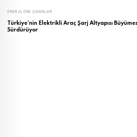
,
ENERJI
ÖNE ÇIKANLAR
Türkiye’nin Elektrikli Araç Şarj Altyapısı Büyümes
Sürdürüyor