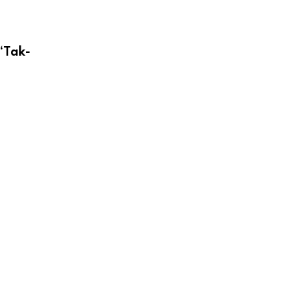
ENERJI
 “Tak-
Yeni Elektrikli GLB şimdi Türkiye’de