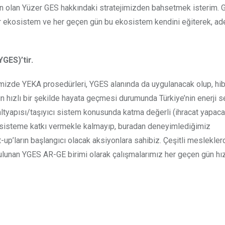
lan olan Yüzer GES hakkındaki stratejimizden bahsetmek isterim. 
r ekosistem ve her geçen gün bu ekosistem kendini eğiterek, ade
GES)’tir.
mizde YEKA prosedürleri, YGES alanında da uygulanacak olup, hib
in hızlı bir şekilde hayata geçmesi durumunda Türkiye’nin enerji s
tyapısı/taşıyıcı sistem konusunda katma değerli (ihracat yapacak
kosisteme katkı vermekle kalmayıp, buradan deneyimlediğimiz
rt-up’ların başlangıcı olacak aksiyonlara sahibiz. Çeşitli meslekle
ulunan YGES AR-GE birimi olarak çalışmalarımız her geçen gün h