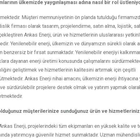
ırımlarının ülkemizde yaygınlaşması adına nasıl bir rol üstlen
termektedir. Müşteri memnuniyetinin ön planda tutulduğu firmamız
lik firması olarak tasarım, projelendirme, satın alma, lojistik, sa
leştiren Ankas Enerji, ürün ve hizmetlerinin uluslararası yetkinli
r. Yenilenebilir enerji, ülkemizin ve dünyamızın sürekli olarak ar
çin benzersiz bir fırsat sunmaktadır. Yenilenebilir enerjiyi kalkınm
klara dayanan enerji üretimi konusunda çalışmalarını sürdürmekted
ğini geliştirmek ve hizmetlerinin kalitesini artırmak için çeşitli
ürütmektedir. Ankas Enerji nihai amacını, ülkemizin enerji ihtiyacına
i ve sürdürülebilir projelere destek olmak ve yatırım yapmak olara
etmektedir.
lduğunuz müşterilerinize sunduğunuz ürün ve hizmetleriniz
nkas Enerji, projelerindeki tüm ekipmanları en yüksek kalite ve t
ımında yatırımcıya güvenilir hizmet sunmaktadır. Uzman mühendisl