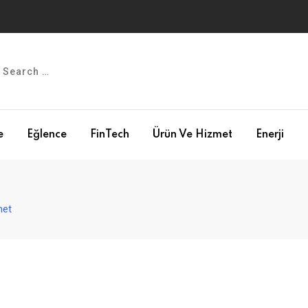
e
Eğlence
FinTech
Ürün Ve Hizmet
Enerji
met