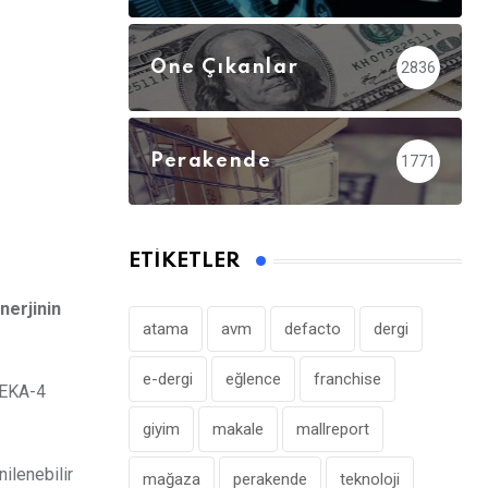
Öne Çıkanlar
2836
Perakende
1771
ETIKETLER
nerjinin
atama
avm
defacto
dergi
e-dergi
eğlence
franchise
YEKA-4
giyim
makale
mallreport
ilenebilir
mağaza
perakende
teknoloji