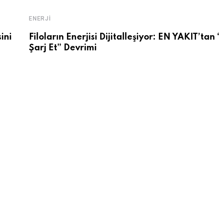
ENERJI
ini
Filoların Enerjisi Dijitalleşiyor: EN YAKIT’tan
Şarj Et” Devrimi