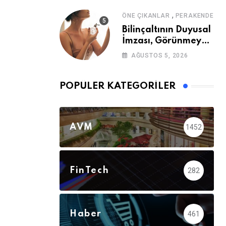
,
ÖNE ÇIKANLAR
PERAKENDE
Bilinçaltının Duyusal
İmzası, Görünmeyen
Güç
AĞUSTOS 5, 2026
POPÜLER KATEGORILER
AVM
1452
FinTech
282
Haber
461