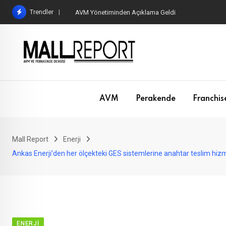
Skip
Trendler
AVM Yönetiminden Açıklama Geldi
to
content
AVM
Perakende
Franchis
Mall Report
Enerji
Ankas Enerji’den her ölçekteki GES sistemlerine anahtar teslim hiz
ENERJI