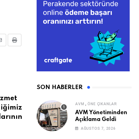
Share
Print
via
Email
SON HABERLER
izmet
,
AVM
ÖNE ÇIKANLAR
diğimiz
AVM Yönetiminden
larının
Açıklama Geldi
AĞUSTOS 7, 2026