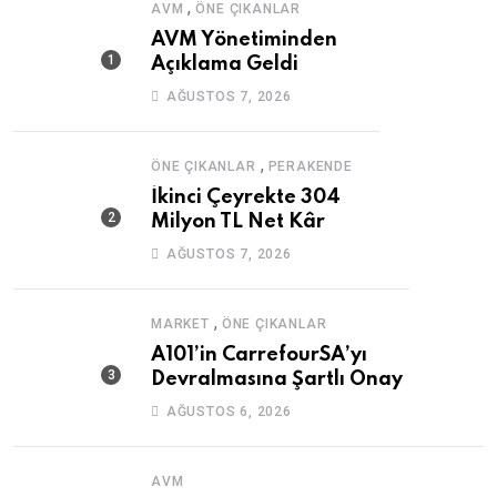
,
AVM
ÖNE ÇIKANLAR
AVM Yönetiminden
Açıklama Geldi
AĞUSTOS 7, 2026
,
ÖNE ÇIKANLAR
PERAKENDE
İkinci Çeyrekte 304
Milyon TL Net Kâr
AĞUSTOS 7, 2026
,
MARKET
ÖNE ÇIKANLAR
A101’in CarrefourSA’yı
Devralmasına Şartlı Onay
AĞUSTOS 6, 2026
AVM