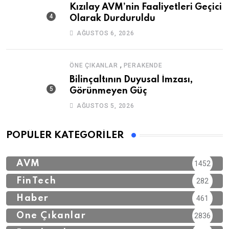
Kızılay AVM’nin Faaliyetleri Geçici
Olarak Durduruldu
AĞUSTOS 6, 2026
,
ÖNE ÇIKANLAR
PERAKENDE
Bilinçaltının Duyusal İmzası,
Görünmeyen Güç
AĞUSTOS 5, 2026
POPÜLER KATEGORILER
AVM
1452
FinTech
282
Haber
461
Öne Çıkanlar
2836