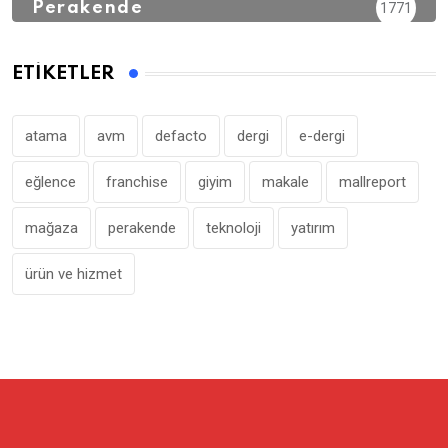
Perakende
1771
ETIKETLER
atama
avm
defacto
dergi
e-dergi
eğlence
franchise
giyim
makale
mallreport
mağaza
perakende
teknoloji
yatırım
ürün ve hizmet