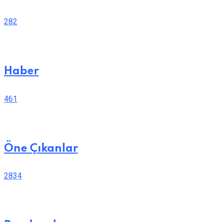
282
Haber
461
Öne Çıkanlar
2834