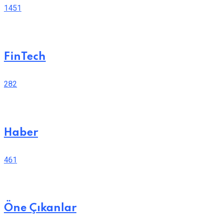
1451
FinTech
282
Haber
461
Öne Çıkanlar