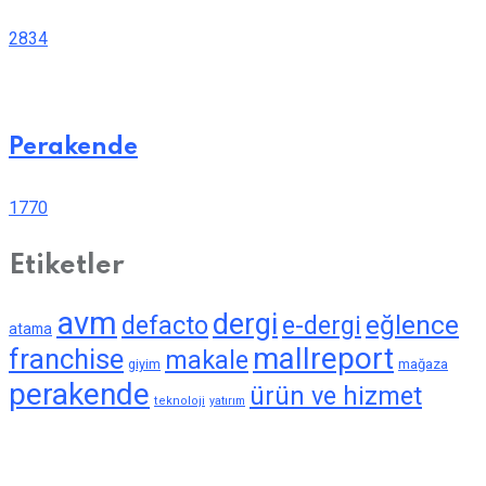
2834
Perakende
1770
Etiketler
avm
dergi
eğlence
defacto
e-dergi
atama
mallreport
franchise
makale
giyim
mağaza
perakende
ürün ve hizmet
teknoloji
yatırım