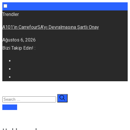
Skip
Trendler
to
A101’in CarrefourSA’yı Devralmasına Şartlı Onay
content
Ağustos 6, 2026
Bizi Takip Edin! :
E-dergi