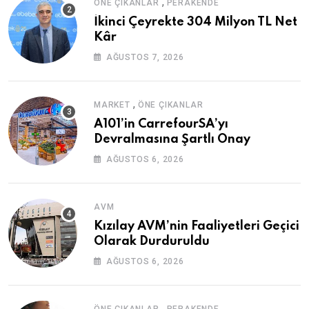
,
ÖNE ÇIKANLAR
PERAKENDE
İkinci Çeyrekte 304 Milyon TL Net
Kâr
AĞUSTOS 7, 2026
,
MARKET
ÖNE ÇIKANLAR
A101’in CarrefourSA’yı
Devralmasına Şartlı Onay
AĞUSTOS 6, 2026
AVM
Kızılay AVM’nin Faaliyetleri Geçici
Olarak Durduruldu
AĞUSTOS 6, 2026
,
ÖNE ÇIKANLAR
PERAKENDE