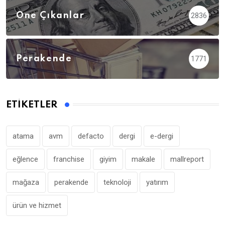
Öne Çıkanlar
2836
Perakende
1771
ETIKETLER
atama
avm
defacto
dergi
e-dergi
eğlence
franchise
giyim
makale
mallreport
mağaza
perakende
teknoloji
yatırım
ürün ve hizmet