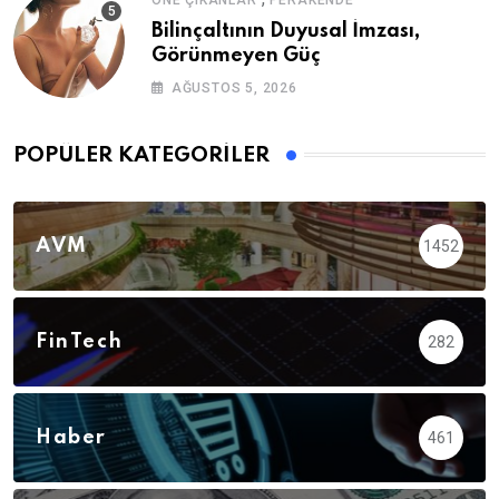
Bilinçaltının Duyusal İmzası,
Görünmeyen Güç
AĞUSTOS 5, 2026
POPÜLER KATEGORILER
AVM
1452
FinTech
282
Haber
461