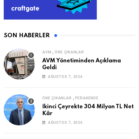
SON HABERLER
,
AVM
ÖNE ÇIKANLAR
AVM Yönetiminden Açıklama
Geldi
AĞUSTOS 7, 2026
,
ÖNE ÇIKANLAR
PERAKENDE
İkinci Çeyrekte 304 Milyon TL Net
Kâr
AĞUSTOS 7, 2026