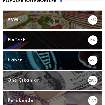
POPÜLER KATEGORILER
AVM
1452
FinTech
282
Haber
461
Öne Çıkanlar
2836
Perakende
1771