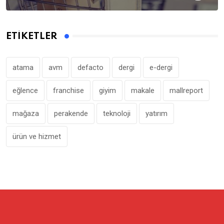
ETIKETLER
atama
avm
defacto
dergi
e-dergi
eğlence
franchise
giyim
makale
mallreport
mağaza
perakende
teknoloji
yatırım
ürün ve hizmet